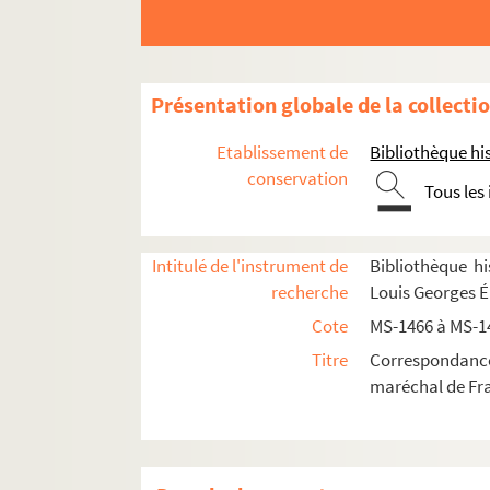
Présentation globale de la collecti
Etablissement de
Bibliothèque his
conservation
Tous les
Intitulé de l'instrument de
Bibliothèque hi
recherche
Louis Georges É
Cote
MS-1466 à MS-1
Titre
Correspondanc
maréchal de Fr
4-MS-1466. Ensemble de lettres écrites par C
4-MS-1467. Copie de la correspondance échan
4-MS-1468. Ensemble de documents divers du 