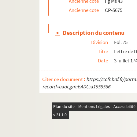
Ancienne cote
Fg Ms 43
Ancienne cote
CP-5675
Description du contenu
Division
Fol. 75
Titre
Lettre de 
Date
3 juillet 17
Citer ce document :
https://ccfr.bnf.fr/por
record=eadcgm:EADC:a1959566
Plan du site
Mentions Légales
Accessibilit
v 31.1.0