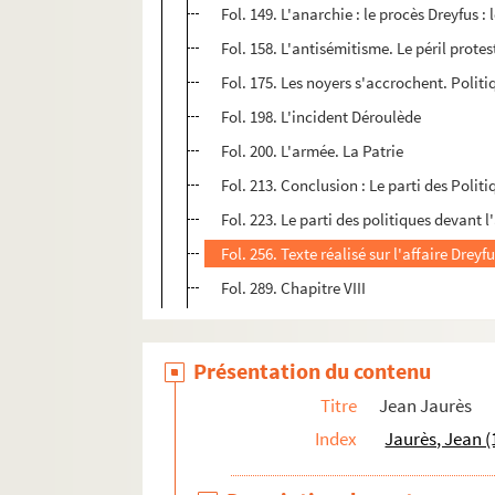
Fol. 149. L'anarchie : le procès Dreyfus :
Fol. 158. L'antisémitisme. Le péril prote
Fol. 175. Les noyers s'accrochent. Polit
Fol. 198. L'incident Déroulède
Fol. 200. L'armée. La Patrie
Fol. 213. Conclusion : Le parti des Politi
Fol. 223. Le parti des politiques devant
Fol. 256. Texte réalisé sur l'affaire Drey
Fol. 289. Chapitre VIII
Présentation du contenu
Titre
Jean Jaurès
Index
Jaurès, Jean (