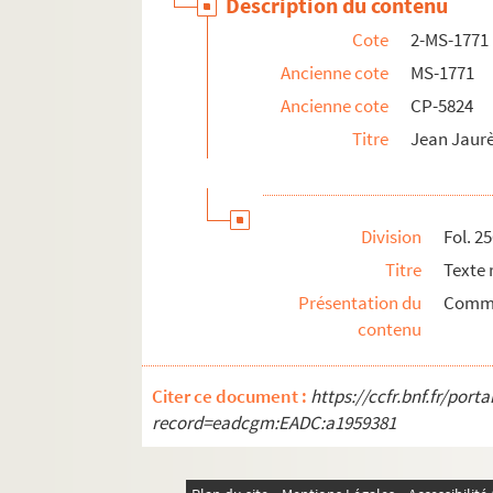
Description du contenu
Cote
2-MS-1771
Ancienne cote
MS-1771
Ancienne cote
CP-5824
Titre
Jean Jaurès
Division
Fol. 2
Titre
Texte 
Présentation du
Commen
contenu
Citer ce document :
https://ccfr.bnf.fr/por
record=eadcgm:EADC:a1959381