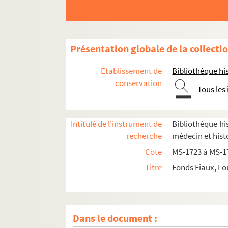
Documentation relative à
Manon Lescaut
Séparation de l'Église et de l'État
Auteurs du XVIIIe siècle
Présentation globale de la collecti
Études littéraires
Etablissement de
Bibliothèque his
Mirabeau
conservation
Tous les
8-MS-1738. Notes sur la Corse
8-MS-1739. Notes pour
Rouget de l'Isle
et la 
Intitulé de l'instrument de
Bibliothèque his
8-MS-1740. Babeuf
recherche
médecin et hist
Papiers sur la Révolution française
Cote
MS-1723 à MS-1
Armand Carrel
Titre
Fonds Fiaux, Lo
Hippolyte Taine
Histoire de la guerre civile de 1871
Histoire de la Commune de 1871
Dans le document :
4-MS-1763. Souvenirs sur le XIXe siècle et déb