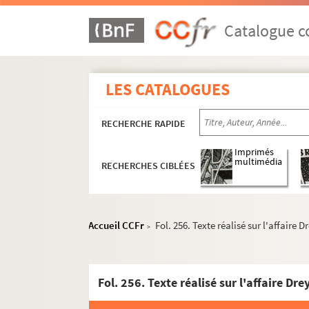
Catalogue co
LES CATALOGUES
RECHERCHE RAPIDE
Imprimés
multimédia
RECHERCHES CIBLÉES
Documents relatifs à ses activités de médeci
4-MS-1726. Notes diverses de Louis Fiaux
Accueil CCFr
Fol. 256. Texte réalisé sur l'affaire 
>
4-MS-1727. Jeanne d'Arc, la Pucelle
4-MS-1728. Moeurs des prêtres et du clergé : l
Fol. 256. Texte réalisé sur l'affaire Dr
4-MS-1729. Le mariage et le divorce
Etudes relatives à la médecine et à la police