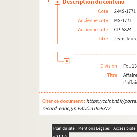
Description du contenu
Cote
2-MS-1771
Ancienne cote
MS-1771
Ancienne cote
CP-5824
Titre
Jean Jaurès
Division
Fol. 1
Titre
Affair
L'affa
Citer ce document :
https://ccfr.bnf.fr/por
record=eadcgm:EADC:a1959372
Plan du site
Mentions Légales
Accessibilit
v 31.1.0