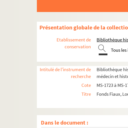
Documentation relative à
Manon Lescaut
Séparation de l'Église et de l'État
Auteurs du XVIIIe siècle
Présentation globale de la collecti
Études littéraires
Etablissement de
Bibliothèque his
Mirabeau
conservation
Tous les
8-MS-1738. Notes sur la Corse
8-MS-1739. Notes pour
Rouget de l'Isle
et la 
Intitulé de l'instrument de
Bibliothèque his
8-MS-1740. Babeuf
recherche
médecin et hist
Papiers sur la Révolution française
Cote
MS-1723 à MS-1
Armand Carrel
Titre
Fonds Fiaux, Lo
Hippolyte Taine
Histoire de la guerre civile de 1871
Histoire de la Commune de 1871
Dans le document :
4-MS-1763. Souvenirs sur le XIXe siècle et déb