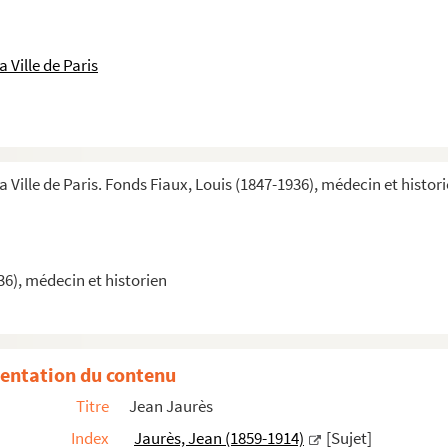
 Ville de Paris
e mariage des prêtres
a Ville de Paris. Fonds Fiaux, Louis (1847-1936), médecin et histor
36), médecin et historien
entation du contenu
Titre
Jean Jaurès
Index
Jaurès, Jean (1859-1914)
[Sujet]