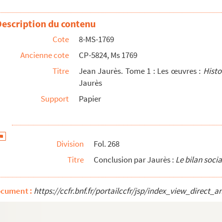
Description du contenu
Cote
8-MS-1769
Ancienne cote
CP-5824, Ms 1769
République
Titre
Jean Jaurès. Tome 1 : Les œuvres :
Histo
Jaurès
Support
Papier
x : extraits d'
Histoire contemporaine
: la législatur...
Division
Fol. 268
cialiste de 1789 à 1900
sous la direction de Jean Jaur...
Titre
Conclusion par Jaurès :
Le bilan socia
ocument :
https://ccfr.bnf.fr/portailccfr/jsp/index_view_dire