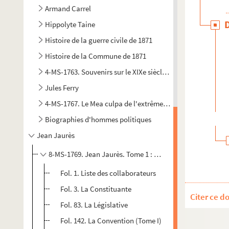
Armand Carrel
Hippolyte Taine
Histoire de la guerre civile de 1871
Histoire de la Commune de 1871
4-MS-1763. Souvenirs sur le XIXe siècle et début de la IIIe 
Jules Ferry
4-MS-1767. Le Mea culpa de l'extrême gauche par Louis Fiau
Biographies d'hommes politiques
Jean Jaurès
8-MS-1769. Jean Jaurès. Tome 1 : Les œuvres :
Histoire so
Fol. 1. Liste des collaborateurs
Fol. 3. La Constituante
Citer ce d
Fol. 83. La Législative
Fol. 142. La Convention (Tome I)