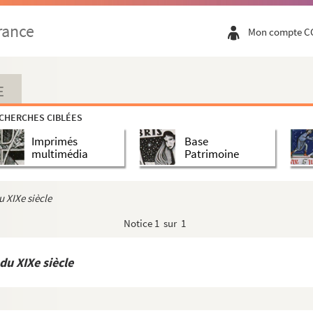
rance
Mon compte C
E
CHERCHES CIBLÉES
Imprimés
Base
multimédia
Patrimoine
u XIXe siècle
Notice
1 sur 1
 du XIXe siècle
ndat de conseiller municipal