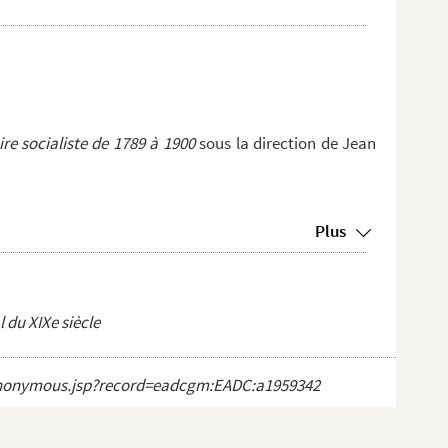
ire socialiste de 1789 à 1900
sous la direction de Jean
Plus
l du XIXe siècle
ct_anonymous.jsp?record=eadcgm:EADC:a1959342