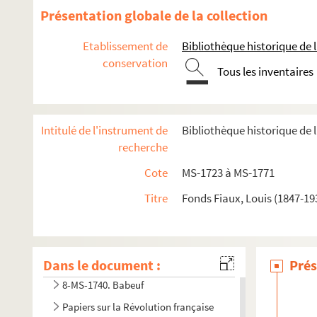
Présentation globale de la collection
4-MS-1726. Notes diverses de Louis Fiaux
4-MS-1727. Jeanne d'Arc, la Pucelle
Etablissement de
Bibliothèque historique de la
conservation
4-MS-1728. Moeurs des prêtres et du clergé : le célibat et l
Tous les inventaires
4-MS-1729. Le mariage et le divorce
Etudes relatives à la médecine et à la police des moeurs
Intitulé de l'instrument de
Bibliothèque historique de l
Documentation relative à
Manon Lescaut
recherche
Séparation de l'Église et de l'État
Cote
MS-1723 à MS-1771
Auteurs du XVIIIe siècle
Études littéraires
Titre
Fonds Fiaux, Louis (1847-19
Mirabeau
8-MS-1738. Notes sur la Corse
Dans le document :
8-MS-1739. Notes pour
Rouget de l'Isle
et la Marseillaise
Prés
8-MS-1740. Babeuf
Papiers sur la Révolution française