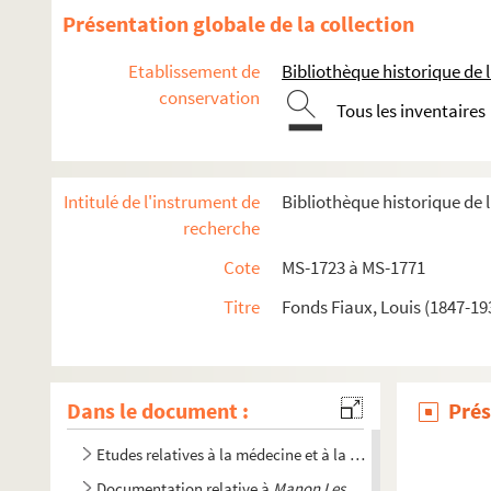
Présentation globale de la collection
Etablissement de
Bibliothèque historique de la
conservation
Tous les inventaires
Intitulé de l'instrument de
Bibliothèque historique de l
recherche
Cote
MS-1723 à MS-1771
Documents relatifs à ses activités de médecin et à son ma
Titre
Fonds Fiaux, Louis (1847-19
4-MS-1726. Notes diverses de Louis Fiaux
4-MS-1727. Jeanne d'Arc, la Pucelle
4-MS-1728. Moeurs des prêtres et du clergé : le célibat et l
Dans le document :
Prés
4-MS-1729. Le mariage et le divorce
Etudes relatives à la médecine et à la police des moeurs
Documentation relative à
Manon Lescaut