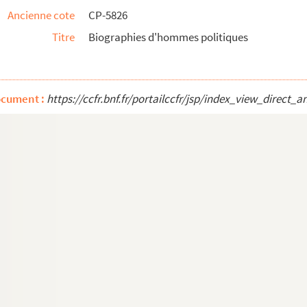
Ancienne cote
CP-5826
Titre
Biographies d'hommes politiques
ocument :
https://ccfr.bnf.fr/portailccfr/jsp/index_view_dire
République