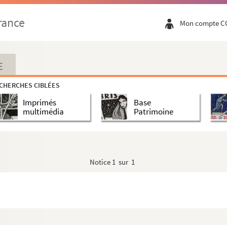
rance
Mon compte C
E
CHERCHES CIBLÉES
Imprimés
Base
multimédia
Patrimoine
Notice
1 sur 1