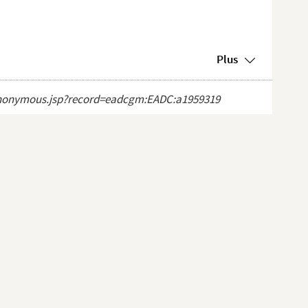
Plus
ct_anonymous.jsp?record=eadcgm:EADC:a1959319