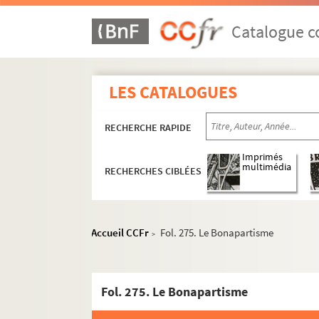
Catalogue co
LES CATALOGUES
RECHERCHE RAPIDE
Imprimés
multimédia
RECHERCHES CIBLÉES
Accueil CCFr
Fol. 275. Le Bonapartisme
>
Documents relatifs à ses activités de médeci
4-MS-1726. Notes diverses de Louis Fiaux
Fol. 275. Le Bonapartisme
4-MS-1727. Jeanne d'Arc, la Pucelle