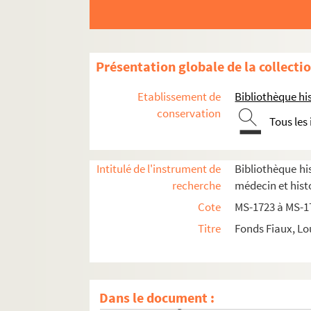
4-MS-1728. Moeurs des prêtres et du clergé : l
4-MS-1729. Le mariage et le divorce
Etudes relatives à la médecine et à la police
Présentation globale de la collecti
Documentation relative à
Manon Lescaut
Séparation de l'Église et de l'État
Etablissement de
Bibliothèque his
Auteurs du XVIIIe siècle
conservation
Tous les
Études littéraires
Mirabeau
Intitulé de l'instrument de
Bibliothèque his
8-MS-1738. Notes sur la Corse
recherche
médecin et hist
8-MS-1739. Notes pour
Rouget de l'Isle
et la 
Cote
MS-1723 à MS-1
8-MS-1740. Babeuf
Titre
Fonds Fiaux, Lo
Papiers sur la Révolution française
Armand Carrel
Hippolyte Taine
Dans le document :
Histoire de la guerre civile de 1871