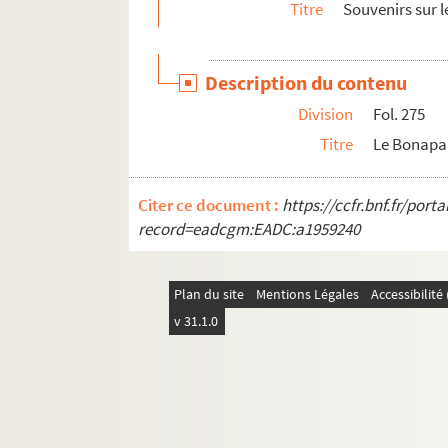
Titre
Souvenirs sur l
Description du contenu
Division
Fol. 275
Titre
Le Bonapa
Citer ce document :
https://ccfr.bnf.fr/por
record=eadcgm:EADC:a1959240
Plan du site
Mentions Légales
Accessibilit
v 31.1.0