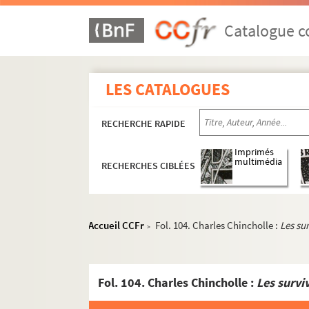
Catalogue co
LES CATALOGUES
RECHERCHE RAPIDE
Imprimés
multimédia
RECHERCHES CIBLÉES
Accueil CCFr
Fol. 104. Charles Chincholle :
Les su
>
Documents relatifs à ses activités de médeci
4-MS-1726. Notes diverses de Louis Fiaux
Fol. 104. Charles Chincholle :
Les surv
4-MS-1727. Jeanne d'Arc, la Pucelle