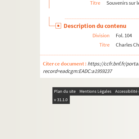
Titre
Souvenirs sur l
Description du contenu
Division
Fol. 104
Titre
Charles Ch
Citer ce document :
https://ccfr.bnf.fr/por
record=eadcgm:EADC:a1959237
Plan du site
Mentions Légales
Accessibilit
v 31.1.0