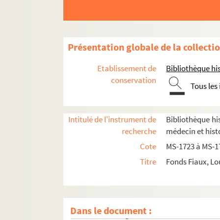
4-MS-1728. Moeurs des prêtres et du clergé : l
4-MS-1729. Le mariage et le divorce
Etudes relatives à la médecine et à la police
Présentation globale de la collecti
Documentation relative à
Manon Lescaut
Séparation de l'Église et de l'État
Etablissement de
Bibliothèque his
Auteurs du XVIIIe siècle
conservation
Tous les
Études littéraires
Mirabeau
Intitulé de l'instrument de
Bibliothèque his
8-MS-1738. Notes sur la Corse
recherche
médecin et hist
8-MS-1739. Notes pour
Rouget de l'Isle
et la 
Cote
MS-1723 à MS-1
8-MS-1740. Babeuf
Titre
Fonds Fiaux, Lo
Papiers sur la Révolution française
Armand Carrel
Hippolyte Taine
Dans le document :
Histoire de la guerre civile de 1871