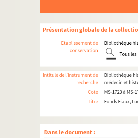
4-MS-1728. Moeurs des prêtres et du clergé : l
4-MS-1729. Le mariage et le divorce
Etudes relatives à la médecine et à la police
Présentation globale de la collecti
Documentation relative à
Manon Lescaut
Séparation de l'Église et de l'État
Etablissement de
Bibliothèque his
Auteurs du XVIIIe siècle
conservation
Tous les
Études littéraires
Mirabeau
Intitulé de l'instrument de
Bibliothèque his
8-MS-1738. Notes sur la Corse
recherche
médecin et hist
8-MS-1739. Notes pour
Rouget de l'Isle
et la 
Cote
MS-1723 à MS-1
8-MS-1740. Babeuf
Titre
Fonds Fiaux, Lo
Papiers sur la Révolution française
Armand Carrel
Hippolyte Taine
Dans le document :
Histoire de la guerre civile de 1871