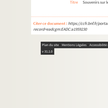
Titre
Souvenirs sur l
Citer ce document :
https://ccfr.bnf.fr/por
record=eadcgm:EADC:a1959230
Plan du site
Mentions Légales
Accessibilit
v 31.1.0