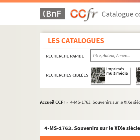
Catalogue co
LES CATALOGUES
RECHERCHE RAPIDE
Imprimés
multimédia
RECHERCHES CIBLÉES
Accueil CCFr
4-MS-1763. Souvenirs sur le XIXe sièc
>
Documents relatifs à ses activités de médeci
4-MS-1726. Notes diverses de Louis Fiaux
4-MS-1763. Souvenirs sur le XIXe siècle
4-MS-1727. Jeanne d'Arc, la Pucelle