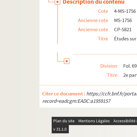
Description du contenu
Cote
4-MS-1756
Ancienne cote
MS-1756
Ancienne cote
CP-5821
Titre
Études sur
Division
Fol. 69
Titre
2e part
Citer ce document :
https://ccfr.bnf.fr/por
record=eadcgm:EADC:a1959157
Plan du site
Mentions Légales
Accessibilit
v 31.1.0