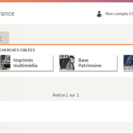
rance
Mon compte C
E
CHERCHES CIBLÉES
Imprimés
Base
multimédia
Patrimoine
Notice
1 sur 1
ndat de conseiller municipal
e mariage des prêtres