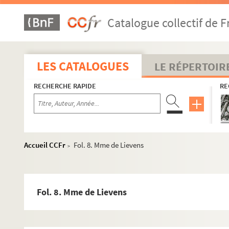
Catalogue collectif de F
LES CATALOGUES
LE RÉPERTOIR
RECHERCHE RAPIDE
RE
Accueil CCFr
Fol. 8. Mme de Lievens
>
Documents relatifs à ses activités de médecin et à son ma
4-MS-1726. Notes diverses de Louis Fiaux
Fol. 8. Mme de Lievens
4-MS-1727. Jeanne d'Arc, la Pucelle
4-MS-1728. Moeurs des prêtres et du clergé : le célibat et l