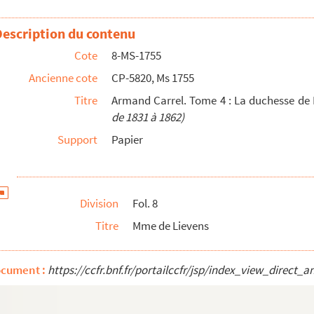
.
Essais sur l'Histoire contemporaines (Chronique de 1831...
Description du contenu
Cote
8-MS-1755
Ancienne cote
CP-5820, Ms 1755
Titre
Armand Carrel. Tome 4 : La duchesse de
de 1831 à 1862)
Support
Papier
de Dino :
Chronique de
48-1862 (d'après la duchesse de Dino :
Chronique de 1831 ...
Division
Fol. 8
Titre
Mme de Lievens
de France de G. Sarrut
Tome V, p. 200)
ocument :
https://ccfr.bnf.fr/portailccfr/jsp/index_view_dire
'Amand Carrel, expédiée d'Angleterre