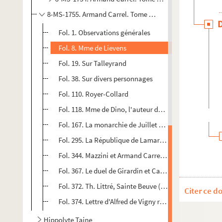
8-MS-1755. Armand Carrel. Tome 4 : La duchesse de Dino
Fol. 1. Observations générales
Fol. 8. Mme de Lievens
Fol. 19. Sur Talleyrand
Fol. 38. Sur divers personnages
Fol. 110. Royer-Collard
Fol. 118. Mme de Dino, l'auteur de la
Chronique
de
Fol. 167. La monarchie de Juillet d'après la duchesse 
Fol. 295. La République de Lamartine et l'Empire : 18
Fol. 344. Mazzini et Armand Carrel (1832-1834)
Fol. 367. Le duel de Girardin et Carrel, dans Histoire 
Fol. 372. Th. Littré, Sainte Beuve (
Nouveaux Lundis
, 
Citer ce d
Fol. 374. Lettre d'Alfred de Vigny relative à la mort d
Hippolyte Taine