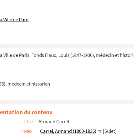
 Ville de Paris
a Ville de Paris. Fonds Fiaux, Louis (1847-1936), médecin et histor
36), médecin et historien
entation du contenu
800-1836). Tome 1 : biographie et jugement sur son œuvre
Titre
Armand Carrel
Index
Carrel, Armand (1800-1836)
[Sujet]
 sujets et questions