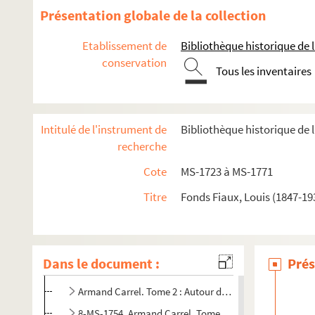
4-MS-1729. Le mariage et le divorce
Présentation globale de la collection
Etudes relatives à la médecine et à la police des moeurs
Etablissement de
Bibliothèque historique de la
Documentation relative à
Manon Lescaut
conservation
Séparation de l'Église et de l'État
Tous les inventaires
Auteurs du XVIIIe siècle
Études littéraires
Intitulé de l'instrument de
Bibliothèque historique de l
Mirabeau
recherche
8-MS-1738. Notes sur la Corse
Cote
MS-1723 à MS-1771
8-MS-1739. Notes pour
Rouget de l'Isle
et la Marseillaise
Titre
Fonds Fiaux, Louis (1847-19
8-MS-1740. Babeuf
Papiers sur la Révolution française
Armand Carrel
Dans le document :
Prés
4-MS-1752. Armand Carrel, journaliste et polémiste (1
Armand Carrel. Tome 2 : Autour du duel : les journaux
8-MS-1754. Armand Carrel. Tome 3 : L'œuvre classée par