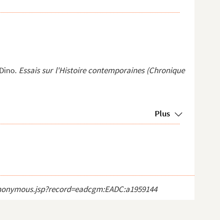
 Dino.
Essais sur l'Histoire contemporaines (Chronique
Plus
ct_anonymous.jsp?record=eadcgm:EADC:a1959144