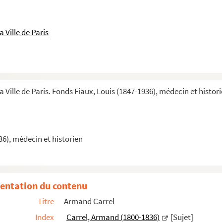
 Ville de Paris
a Ville de Paris. Fonds Fiaux, Louis (1847-1936), médecin et histor
36), médecin et historien
800-1836). Tome 1 : biographie et jugement sur son œuvre
entation du contenu
Titre
Armand Carrel
e Charivari
Index
Carrel, Armand (1800-1836)
[Sujet]
Le Journal du Commerce, Le Temps et Le Bon sens