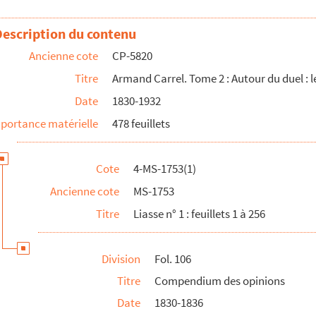
Description du contenu
Ancienne cote
CP-5820
Titre
Armand Carrel. Tome 2 : Autour du duel : 
Date
1830-1932
portance matérielle
478 feuillets
al
. Acte de décès de Carrel. Lettre d'Armand Marrast sur Car...
r la contre-révolution en Angleterre
Cote
4-MS-1753(1)
ans
L'Intermédiaire des chercheurs et des curieux
. Hommages ...
Ancienne cote
MS-1753
 ses travaux sur Carrel
 le duel, sa mort, statues
Titre
Liasse n° 1 : feuillets 1 à 256
Division
Fol. 106
 sujets et questions
Titre
Compendium des opinions
no.
Essais sur l'Histoire contemporaines (Chronique de 1831...
Date
1830-1836