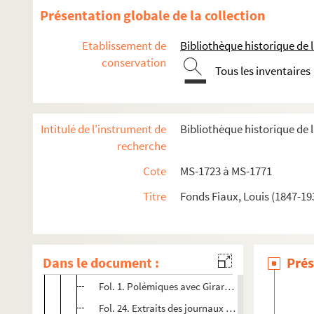
Présentation globale de la collection
Séparation de l'Église et de l'État
Auteurs du XVIIIe siècle
Etablissement de
Bibliothèque historique de la
Études littéraires
conservation
Tous les inventaires
Mirabeau
8-MS-1738. Notes sur la Corse
8-MS-1739. Notes pour
Rouget de l'Isle
et la Marseillaise
Intitulé de l'instrument de
Bibliothèque historique de l
8-MS-1740. Babeuf
recherche
Papiers sur la Révolution française
Cote
MS-1723 à MS-1771
Armand Carrel
Titre
Fonds Fiaux, Louis (1847-19
4-MS-1752. Armand Carrel, journaliste et polémiste (1
Armand Carrel. Tome 2 : Autour du duel : les journaux
Dans le document :
4-MS-1753(1). Liasse n° 1 : feuillets 1 à 256
Prés
Fol. 1. Polémiques avec Girardin dans le journal
L
Fol. 24. Extraits des journaux de Paris :
Le Siècle
,