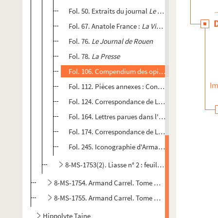
Fol. 50. Extraits du journal
Le National
Fol. 67. Anatole France :
La Vie littéraire
Fol. 76.
Le Journal de Rouen
Fol. 78.
La Presse
Fol. 106. Compendium des opinions
Im
Fol. 112. Pièces annexes : Contrats pour
Le Nation
Fol. 124. Correspondance de Louis Fiaux. Etude su
Fol. 164. Lettres parues dans l'Intransigeant et d
Fol. 174. Correspondance de Louis Fiaux relative à
Fol. 245. Iconographie d'Armand Carrel : portraits,
8-MS-1753(2). Liasse n° 2 : feuillets 257 à 478
8-MS-1754. Armand Carrel. Tome 3 : L'œuvre classée par
8-MS-1755. Armand Carrel. Tome 4 : La duchesse de Di
Hippolyte Taine