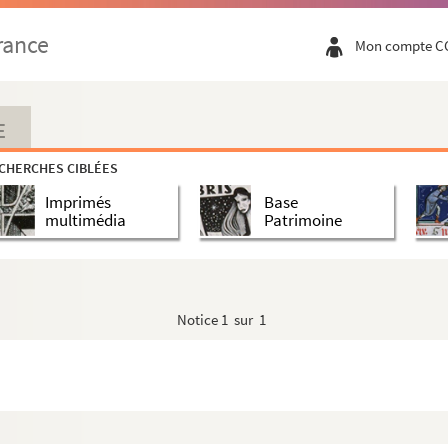
rance
Mon compte C
E
CHERCHES CIBLÉES
Imprimés
Base
multimédia
Patrimoine
ndat de conseiller municipal
Notice
1 sur 1
e mariage des prêtres