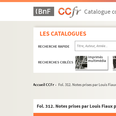
Catalogue co
LES CATALOGUES
Documents relatifs à ses activités de médeci
RECHERCHE RAPIDE
4-MS-1726. Notes diverses de Louis Fiaux
Imprimés
4-MS-1727. Jeanne d'Arc, la Pucelle
multimédia
RECHERCHES CIBLÉES
4-MS-1728. Moeurs des prêtres et du clergé : l
4-MS-1729. Le mariage et le divorce
Etudes relatives à la médecine et à la police
Accueil CCFr
Fol. 312. Notes prises par Louis Fia
>
Documentation relative à
Manon Lescaut
Séparation de l'Église et de l'État
Fol. 312. Notes prises par Louis Fiaux
Auteurs du XVIIIe siècle
Études littéraires