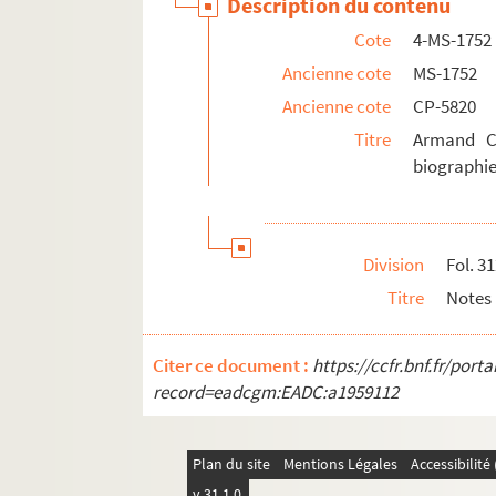
Description du contenu
Cote
4-MS-1752
Ancienne cote
MS-1752
Ancienne cote
CP-5820
Titre
Armand Ca
biographie
Division
Fol. 3
Titre
Notes 
Citer ce document :
https://ccfr.bnf.fr/por
record=eadcgm:EADC:a1959112
Plan du site
Mentions Légales
Accessibilit
v 31.1.0