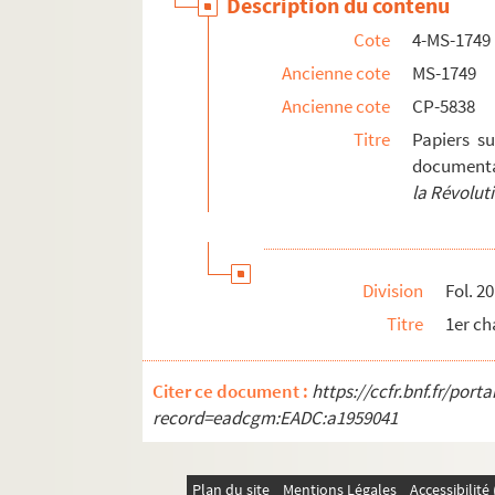
Description du contenu
Cote
4-MS-1749
Ancienne cote
MS-1749
Ancienne cote
CP-5838
Titre
Papiers su
documenta
la Révolut
Division
Fol. 20
Titre
1er ch
Citer ce document :
https://ccfr.bnf.fr/por
record=eadcgm:EADC:a1959041
Plan du site
Mentions Légales
Accessibilit