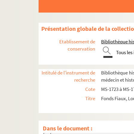
8-MS-1738. Notes sur la Corse
8-MS-1739. Notes pour
Rouget de l'Isle
et la 
8-MS-1740. Babeuf
Présentation globale de la collecti
Papiers sur la Révolution française
Etablissement de
Bibliothèque his
8-MS-1741. Papiers sur la Révolution frança
conservation
Tous les
8-MS-1742. Papiers sur la Révolution fran
8-MS-1743. Papiers sur la Révolution fran
Intitulé de l'instrument de
Bibliothèque his
8-MS-1744. Papiers sur la Révolution franç
recherche
médecin et hist
8-MS-1745. Papiers sur la Révolution. Tom
Cote
MS-1723 à MS-1
8-MS-1746. Papiers relatifs à la Révolutio
Titre
Fonds Fiaux, Lo
4-MS-1747. Papiers sur la Révolution. To
Papiers sur la Révolution. Tome 8 : Docu
4-MS-1749. Papiers sur la Révolution. Tome 
Dans le document :
Fol. 1. Préface, proposition de l'auteur