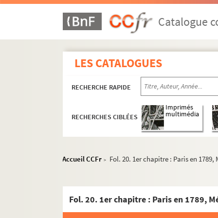
Catalogue co
LES CATALOGUES
Documents relatifs à ses activités de médeci
4-MS-1726. Notes diverses de Louis Fiaux
RECHERCHE RAPIDE
4-MS-1727. Jeanne d'Arc, la Pucelle
4-MS-1728. Moeurs des prêtres et du clergé : l
Imprimés
multimédia
RECHERCHES CIBLÉES
4-MS-1729. Le mariage et le divorce
Etudes relatives à la médecine et à la police
Documentation relative à
Manon Lescaut
Accueil CCFr
Fol. 20. 1er chapitre : Paris en 1789
>
Séparation de l'Église et de l'État
Auteurs du XVIIIe siècle
Fol. 20. 1er chapitre : Paris en 1789, 
Études littéraires
Mirabeau