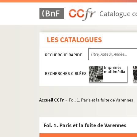
Catalogue co
LES CATALOGUES
RECHERCHE RAPIDE
Imprimés
multimédia
RECHERCHES CIBLÉES
Documents relatifs à ses activités de médeci
4-MS-1726. Notes diverses de Louis Fiaux
4-MS-1727. Jeanne d'Arc, la Pucelle
Accueil CCFr
Fol. 1. Paris et la fuite de Varennes
>
4-MS-1728. Moeurs des prêtres et du clergé : l
4-MS-1729. Le mariage et le divorce
Fol. 1. Paris et la fuite de Varennes
Etudes relatives à la médecine et à la police
Documentation relative à
Manon Lescaut