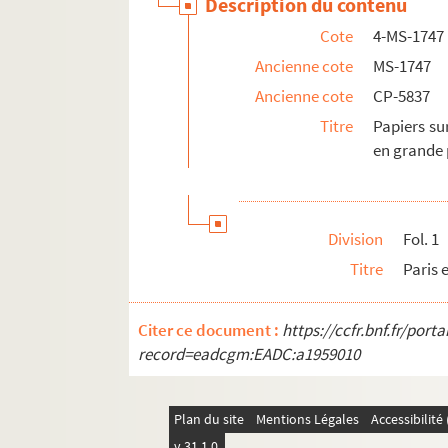
Description du contenu
Cote
4-MS-1747
Ancienne cote
MS-1747
Ancienne cote
CP-5837
Titre
Papiers su
en grande 
Division
Fol. 1
Titre
Paris 
Citer ce document :
https://ccfr.bnf.fr/por
record=eadcgm:EADC:a1959010
Plan du site
Mentions Légales
Accessibilit
v 31.1.0