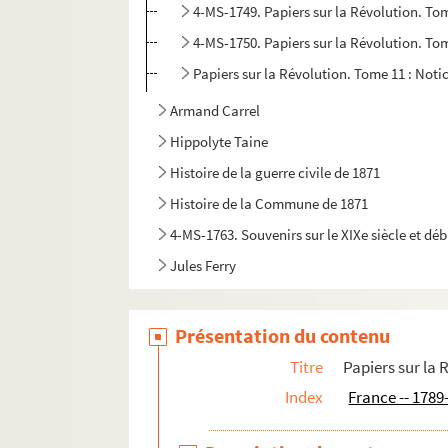
4-MS-1749. Papiers sur la Révolution. To
4-MS-1750. Papiers sur la Révolution. To
Papiers sur la Révolution. Tome 11 : Not
Armand Carrel
Hippolyte Taine
Histoire de la guerre civile de 1871
Histoire de la Commune de 1871
4-MS-1763. Souvenirs sur le XIXe siècle et déb
Jules Ferry
4-MS-1767. Le Mea culpa de l'extrême gauche p
Biographies d'hommes politiques
Présentation du contenu
Jean Jaurès
Titre
Papiers sur la 
Index
France -- 1789