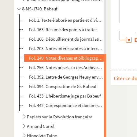
8-MS-1740. Babeuf
Fol. 1. Texte élaboré en partie et divisé en chapitres : n
Fol. 163. Résumé des points à traiter
Fol. 166. Dépouillement du journal
le Moniteur
du 13 vend
Fol. 203. Notes intéressantes à intercaler dans les chapit
Fol. 249. Notes diverses et bibliographie
Fol. 256. Notes prises sur des Archives Nationales figurant
Fol. 392. Lettre de Georges Neusy envoyé à Louis Fiaux su
Citer ce d
Fol. 394. Conspiration de Gr. Babeuf
Fol. 433. L'hébertisme jugé par Babeuf
Fol. 442. Correspondance et documents relatifs à Babeuf, 
Papiers sur la Révolution française
Armand Carrel
Hippolyte Taine