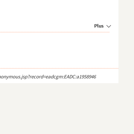
Plus
ct_anonymous.jsp?record=eadcgm:EADC:a1958946