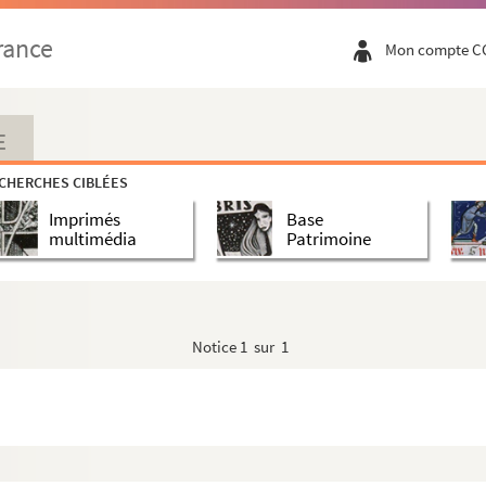
rance
Mon compte C
E
CHERCHES CIBLÉES
Imprimés
Base
multimédia
Patrimoine
Notice
1 sur 1