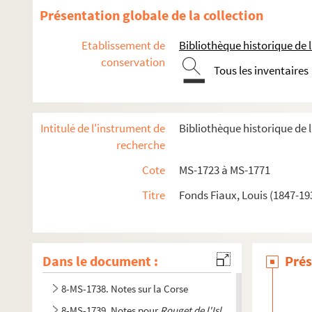
Présentation globale de la collection
Etablissement de
Bibliothèque historique de la
Documents relatifs à ses activités de médecin et à son ma
conservation
Tous les inventaires
4-MS-1726. Notes diverses de Louis Fiaux
4-MS-1727. Jeanne d'Arc, la Pucelle
4-MS-1728. Moeurs des prêtres et du clergé : le célibat et l
Intitulé de l'instrument de
Bibliothèque historique de l
4-MS-1729. Le mariage et le divorce
recherche
Etudes relatives à la médecine et à la police des moeurs
Cote
MS-1723 à MS-1771
Documentation relative à
Manon Lescaut
Titre
Fonds Fiaux, Louis (1847-19
Séparation de l'Église et de l'État
Auteurs du XVIIIe siècle
Études littéraires
Dans le document :
Prés
Mirabeau
8-MS-1738. Notes sur la Corse
8-MS-1739. Notes pour
Rouget de l'Isle
et la Marseillaise