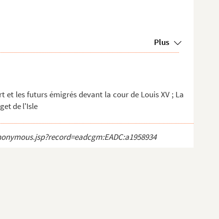
Plus
rt et les futurs émigrés devant la cour de Louis XV ; La
et de l'Isle
ct_anonymous.jsp?record=eadcgm:EADC:a1958934