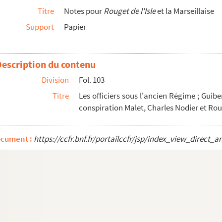
Titre
Notes pour
Rouget de l'Isle
et la Marseillaise
poléon, Quiberon, Kléber en Egypte
Support
Papier
Description du contenu
s futurs émigrés devant la cour de Louis XV ; La c...
vence ; Archives des Bouches-du-Rhône
Division
Fol. 103
r et Moreau
Titre
Les officiers sous l'ancien Régime ; Guibe
conspiration Malet, Charles Nodier et Roug
 ; Louvet de Couvray ; Malet ; Napoléon en 1812 ; N...
ocument :
https://ccfr.bnf.fr/portailccfr/jsp/index_view_dire