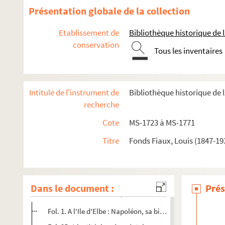
Documents relatifs à ses activités de médecin et à son ma
Présentation globale de la collection
4-MS-1726. Notes diverses de Louis Fiaux
Etablissement de
Bibliothèque historique de la
4-MS-1727. Jeanne d'Arc, la Pucelle
conservation
Tous les inventaires
4-MS-1728. Moeurs des prêtres et du clergé : le célibat et l
4-MS-1729. Le mariage et le divorce
Etudes relatives à la médecine et à la police des moeurs
Intitulé de l'instrument de
Bibliothèque historique de l
Documentation relative à
Manon Lescaut
recherche
Séparation de l'Église et de l'État
Cote
MS-1723 à MS-1771
Auteurs du XVIIIe siècle
Titre
Fonds Fiaux, Louis (1847-19
Études littéraires
Mirabeau
8-MS-1738. Notes sur la Corse
Dans le document :
Prés
8-MS-1739. Notes pour
Rouget de l'Isle
et la Marseillaise
Fol. 1. A l'Ile d'Elbe : Napoléon, sa bibliothèque