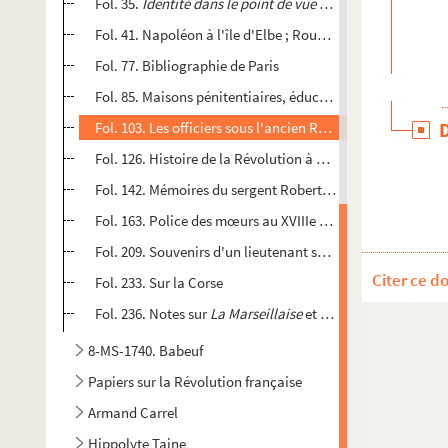
Fol. 35.
Identité dans le point de vue
: notes de lecture
Fol. 41. Napoléon à l'île d'Elbe ; Rouget de l'Isle sur Na
Fol. 77. Bibliographie de Paris
Fol. 85. Maisons pénitentiaires, éducateurs disciplinaires
Fol. 103. Les officiers sous l'ancien Régime ; Guibert et le
Fol. 126. Histoire de la Révolution à Marseille et en Pro
Fol. 142. Mémoires du sergent Robert Quillemand ; Klébe
Fol. 163. Police des mœurs au XVIIIe siècle et de nos jours
Fol. 209. Souvenirs d'un lieutenant sur Napoléon
Citer ce d
Fol. 233. Sur la Corse
Fol. 236. Notes sur
La Marseillaise
et Rouget de Lisle
8-MS-1740. Babeuf
Papiers sur la Révolution française
Armand Carrel
Hippolyte Taine