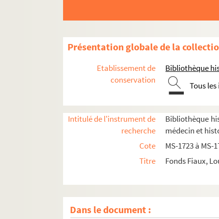
Présentation globale de la collecti
Etablissement de
Bibliothèque his
conservation
Tous les
Documents relatifs à ses activités de médeci
4-MS-1726. Notes diverses de Louis Fiaux
4-MS-1727. Jeanne d'Arc, la Pucelle
Intitulé de l'instrument de
Bibliothèque his
recherche
médecin et hist
4-MS-1728. Moeurs des prêtres et du clergé : l
Cote
MS-1723 à MS-1
4-MS-1729. Le mariage et le divorce
Titre
Fonds Fiaux, Lo
Etudes relatives à la médecine et à la police
Documentation relative à
Manon Lescaut
Séparation de l'Église et de l'État
Dans le document :
Auteurs du XVIIIe siècle