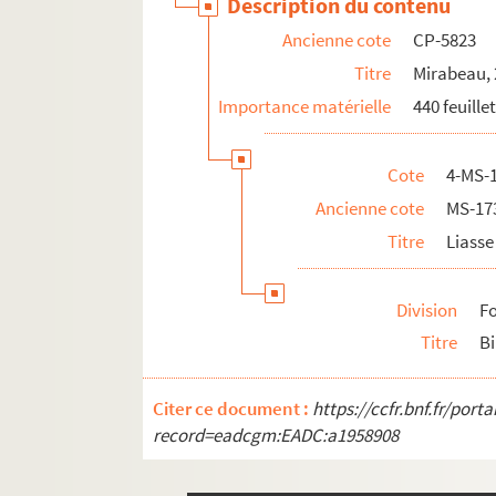
Description du contenu
Ancienne cote
CP-5823
Titre
Mirabeau, 
Importance matérielle
440 feuille
Cote
4-MS-1
Ancienne cote
MS-17
Titre
Liasse 
Division
Fo
Titre
Bi
Citer ce document :
https://ccfr.bnf.fr/por
record=eadcgm:EADC:a1958908