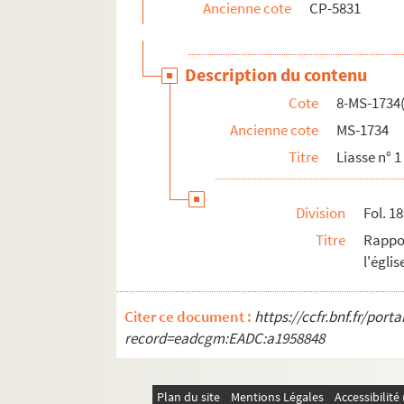
Ancienne cote
CP-5831
Description du contenu
Cote
8-MS-1734(
Ancienne cote
MS-1734
Titre
Liasse n° 1 
Division
Fol. 1
Titre
Rappor
l'égli
Citer ce document :
https://ccfr.bnf.fr/por
record=eadcgm:EADC:a1958848
Plan du site
Mentions Légales
Accessibilit