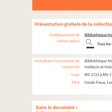
4-MS-1728. Moeurs des prêtres et du clergé : l
4-MS-1729. Le mariage et le divorce
Etudes relatives à la médecine et à la police
Présentation globale de la collecti
Documentation relative à
Manon Lescaut
Etablissement de
Bibliothèque his
Séparation de l'Église et de l'État
conservation
Tous les
Auteurs du XVIIIe siècle
8-MS-1734(1). Liasse n° 1 : feuillets 1 à 277
Intitulé de l'instrument de
Bibliothèque his
Fol. 1. Œuvres du Chancelier d'Aguesse
recherche
médecin et hist
Fol. 17. Droit ecclésiastique
Cote
MS-1723 à MS-1
Fol. 34. Droit criminel
Titre
Fonds Fiaux, Lo
Fol. 37. Cas présidiaux et prévôtaux
Fol. 51. Cas royaux
Fol. 70. Lieutenance de police en provin
Dans le document :
Fol. 85. Religionnaires