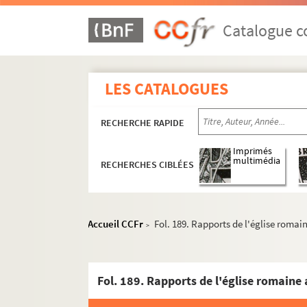
Catalogue co
LES CATALOGUES
RECHERCHE RAPIDE
Imprimés
multimédia
RECHERCHES CIBLÉES
Accueil CCFr
Fol. 189. Rapports de l'église romain
>
Documents relatifs à ses activités de médeci
Fol. 189. Rapports de l'église romaine a
4-MS-1726. Notes diverses de Louis Fiaux
4-MS-1727. Jeanne d'Arc, la Pucelle