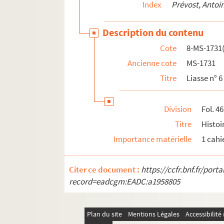
Index
Prévost, Antoi
Description du contenu
Cote
8-MS-1731(
Ancienne cote
MS-1731
Titre
Liasse n° 6 
Division
Fol. 4
Titre
Histoi
Importance matérielle
1 cahi
Citer ce document :
https://ccfr.bnf.fr/por
record=eadcgm:EADC:a1958805
Plan du site
Mentions Légales
Accessibilit