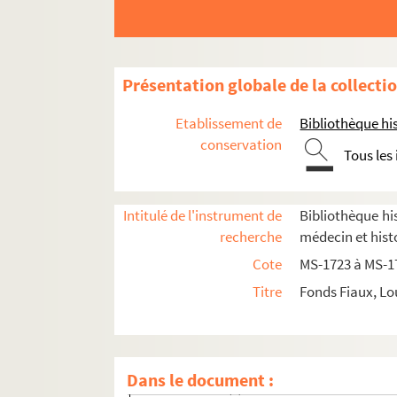
Présentation globale de la collecti
Etablissement de
Bibliothèque his
Documents relatifs à ses activités de médeci
conservation
Tous les
4-MS-1726. Notes diverses de Louis Fiaux
4-MS-1727. Jeanne d'Arc, la Pucelle
Intitulé de l'instrument de
Bibliothèque his
4-MS-1728. Moeurs des prêtres et du clergé : l
recherche
médecin et hist
4-MS-1729. Le mariage et le divorce
Cote
MS-1723 à MS-1
Etudes relatives à la médecine et à la police
Titre
Fonds Fiaux, Lo
Documentation relative à
Manon Lescaut
4-MS-1731(1). Liasse n° 1 : feuillets 1 à 10
4-MS-1731(2). Liasse n° 2 : feuillets 102 à 
Dans le document :
8-MS-1731(3). Liasse n° 3 : feuillets 121 à 