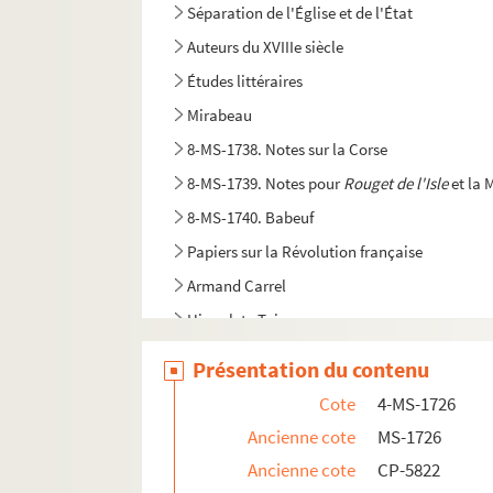
Séparation de l'Église et de l'État
Auteurs du XVIIIe siècle
Études littéraires
Mirabeau
8-MS-1738. Notes sur la Corse
8-MS-1739. Notes pour
Rouget de l'Isle
et la 
8-MS-1740. Babeuf
Papiers sur la Révolution française
Armand Carrel
Hippolyte Taine
Histoire de la guerre civile de 1871
Présentation du contenu
Histoire de la Commune de 1871
Cote
4-MS-1726
4-MS-1763. Souvenirs sur le XIXe siècle et déb
Ancienne cote
MS-1726
Jules Ferry
Ancienne cote
CP-5822
4-MS-1767. Le Mea culpa de l'extrême gauche p