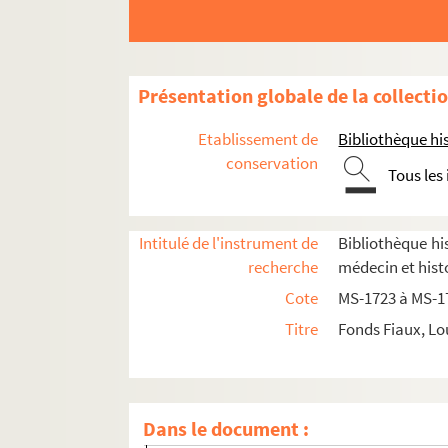
Présentation globale de la collecti
Etablissement de
Bibliothèque his
conservation
Tous les
Intitulé de l'instrument de
Bibliothèque his
recherche
médecin et hist
Documents relatifs à ses activités de médeci
Cote
MS-1723 à MS-1
4-MS-1726. Notes diverses de Louis Fiaux
Titre
Fonds Fiaux, Lo
Fol. 1. Louis Fiaux.
Du recrutement de la mag
Fol. 31. Louis Fiaux.
Paray-le-Monial, péleri
Fol. 93. Notes sur la manière d'écrire l'Histo
Dans le document :
Fol. 124. Louis Fiaux. Franc-maçonnerie : 