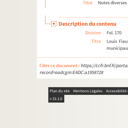
Titre
Notes diverses 
Biographies d'hommes politiques
Jean Jaurès
Description du contenu
Division
Fol. 170
Titre
Louis Fiau
municipau
Citer ce document :
https://ccfr.bnf.fr/por
record=eadcgm:EADC:a1958728
Plan du site
Mentions Légales
Accessibilit
v 31.1.0