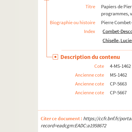
Titre
Papiers de Pie
programmes, vi
Biographie ou histoire
Pierre Combet-
Index
Combet-Descom
Chiselle, Luci
Description du contenu
Cote
4-MS-1462
Ancienne cote
MS-1462
Ancienne cote
CP-5663
Ancienne cote
CP-5667
Citer ce document :
https://ccfr.bnf.fr/por
record=eadcgm:EADC:a1958672