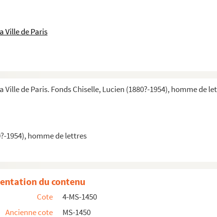
 Ville de Paris
a Ville de Paris. Fonds Chiselle, Lucien (1880?-1954), homme de le
0?-1954), homme de lettres
entation du contenu
Cote
4-MS-1450
sme, la guerre de 14-18, la guerre de 39...
Ancienne cote
MS-1450