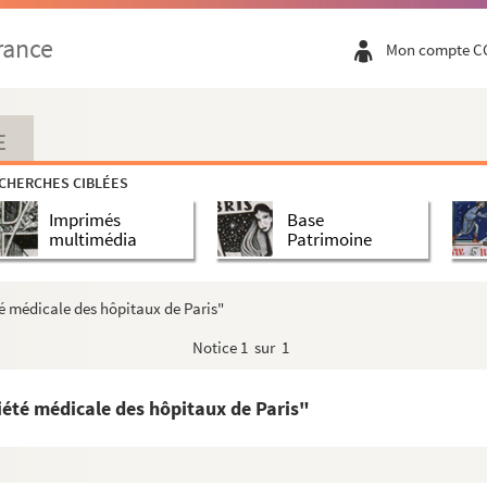
rance
Mon compte C
E
CHERCHES CIBLÉES
Imprimés
Base
multimédia
Patrimoine
té médicale des hôpitaux de Paris"
Notice
1 sur 1
iété médicale des hôpitaux de Paris"