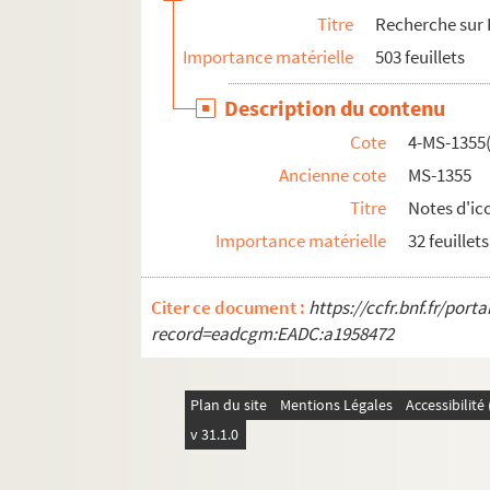
Titre
Recherche sur 
Importance matérielle
503 feuillets
Description du contenu
Cote
4-MS-1355(
Ancienne cote
MS-1355
Titre
Notes d'ic
Importance matérielle
32 feuillets
Citer ce document :
https://ccfr.bnf.fr/por
record=eadcgm:EADC:a1958472
Plan du site
Mentions Légales
Accessibilit
v 31.1.0