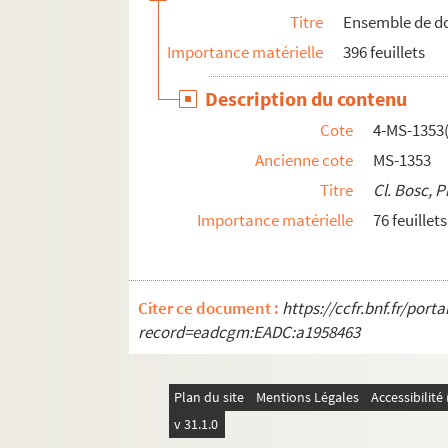
Titre
Ensemble de doc
Importance matérielle
396 feuillets
Description du contenu
Cote
4-MS-1353(
Ancienne cote
MS-1353
Titre
Cl. Bosc, 
Importance matérielle
76 feuillets
Citer ce document :
https://ccfr.bnf.fr/por
record=eadcgm:EADC:a1958463
Plan du site
Mentions Légales
Accessibilit
v 31.1.0