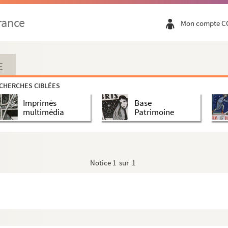
rance
Mon compte C
E
CHERCHES CIBLÉES
de La Rounat en tant que directeur de l'Odéon, et recu...
Imprimés
Base
multimédia
Patrimoine
 1866
 - L
- W
Notice
1 sur 1