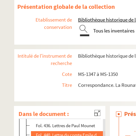
Fol. 396. Lettre de Léon Mayer
Présentation globale de la collection
Fol. 397. Lettre de Victor Meignan
Etablissement de
Bibliothèque historique de la
Fol. 398. Lettres d'Edmond Membrée
conservation
Tous les inventaires
Fol. 418. Dédicace de Gustave Merlet à Albert Delpit
Fol. 419. Lettre de Millet
Fol. 420. Lettre d'Achille Millet (?)
Intitulé de l'instrument de
Bibliothèque historique de 
Fol. 421. Lettre de Mocquard
recherche
Fol. 422. Lettres de Marc Monnier
Cote
MS-1347 à MS-1350
Fol. 425. Lettre de François Mons
Titre
Correspondance. La Rounat,
Fol. 426. Lettre de Montalivet
Fol. 427. Lettres de Maurice Montégut
Fol. 430. Lettres de J.J. Montjoye
Dans le document :
Prés
Fol. 435. Lettre d'A. Morlet
Fol. 436. Lettres de Paul Mounet
Fol. 440. Lettre du comte Emile de Najac