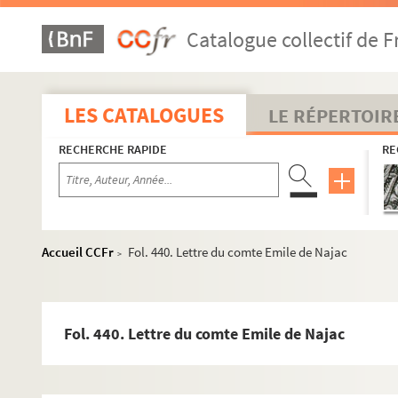
Catalogue collectif de F
LES CATALOGUES
LE RÉPERTOIR
RECHERCHE RAPIDE
RE
8-MS-1347. Correspondance en majorité adressée à Charles 
Papiers Charles de La Rounat, directeur de l'Odéon de 1856 à
2-MS-1348. Correspondance de Charles de La Rounat : A
Accueil CCFr
Fol. 440. Lettre du comte Emile de Najac
>
2-MS-1349. Correspondance de Charles de La Rounat : M 
Fol. 371. Lettre de Monsieur de Mahy (?)
Fol. 372. Lettres d'A. Maquet
Fol. 440. Lettre du comte Emile de Najac
Fol. 377. Lettres d'Emile Marck
Fol. 394. Lettre d'Henri Martin