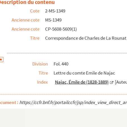
Description du contenu
Cote
2-MS-1349
Ancienne cote
MS-1349
Ancienne cote
CP-5608-5609(1)
Titre
Correspondance de Charles de La Rounat 
Division
Fol. 440
Titre
Lettre du comte Emile de Najac
Index
Najac, Émile de (1828-1889)
[Auteu
ocument :
https://ccfr.bnf.fr/portailccfr/jsp/index_view_dire