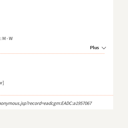
: M - W
Plus
r]
ct_anonymous.jsp?record=eadcgm:EADC:a1957067