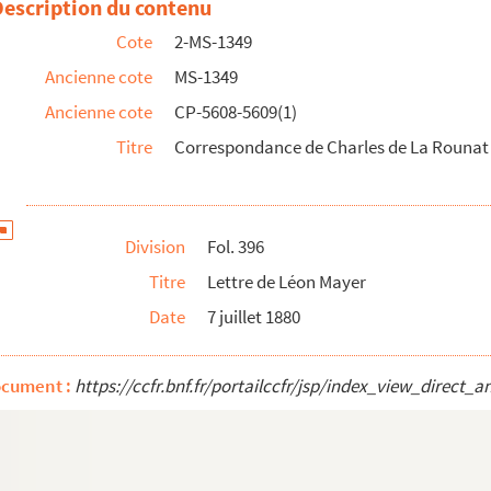
Description du contenu
Cote
2-MS-1349
Ancienne cote
MS-1349
Ancienne cote
CP-5608-5609(1)
Titre
Correspondance de Charles de La Rounat 
Division
Fol. 396
Titre
Lettre de Léon Mayer
Date
7 juillet 1880
ocument :
https://ccfr.bnf.fr/portailccfr/jsp/index_view_dire