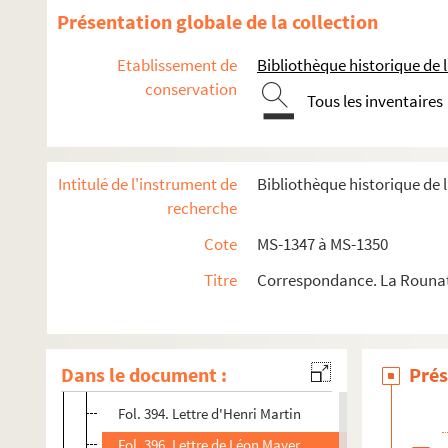
Présentation globale de la collection
Etablissement de
Bibliothèque historique de la
conservation
Tous les inventaires
Intitulé de l'instrument de
Bibliothèque historique de 
8-MS-1347. Correspondance en majorité adressée à Charles 
recherche
Papiers Charles de La Rounat, directeur de l'Odéon de 1856 à
Cote
MS-1347 à MS-1350
2-MS-1348. Correspondance de Charles de La Rounat : A
Titre
Correspondance. La Rounat,
2-MS-1349. Correspondance de Charles de La Rounat : M 
Fol. 371. Lettre de Monsieur de Mahy (?)
Fol. 372. Lettres d'A. Maquet
Dans le document :
Prés
Fol. 377. Lettres d'Emile Marck
Fol. 394. Lettre d'Henri Martin
Fol. 396. Lettre de Léon Mayer