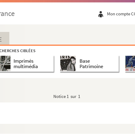
rance
Mon compte C
E
CHERCHES CIBLÉES
Imprimés
Base
multimédia
Patrimoine
Notice
1 sur 1