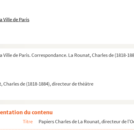
 Ville de Paris
la Ville de Paris. Correspondance. La Rounat, Charles de (1818-188
de La Rounat en tant que directeur de l'Odéon, et recu...
 1866
 - L
 Charles de (1818-1884), directeur de théâtre
- W
entation du contenu
Titre
Papiers Charles de La Rounat, directeur de l'