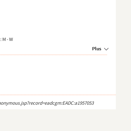
: M - W
Plus
ct_anonymous.jsp?record=eadcgm:EADC:a1957053