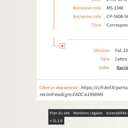
Fol. 120. Lettres et télégramme de Jules 
Ancienne cote
MS-1348
Fol. 128. Lettres de Léon Cléry
Ancienne cote
CP-5608-5
Fol. 130. Lettre d'A. Colleville
Titre
Correspond
Fol. 131. Lettres d'Edmond Cottinet
Fol. 134. Lettres de Charles de Courcy
Division
Fol. 23
Fol. 139. Lettre d'Eugène Courmeaux
Titre
Lettre
Fol. 141. Lettre de Lucien Cressonnois
Index
Barri
Fol. 144. Lettre d'Antoine Cros
Fol. 146. Lettres de D. Marie Delaporte
Fol. 154. Lettre de Nelly Dellsart
Citer ce document :
https://ccfr.bnf.fr/por
record=eadcgm:EADC:a1956945
Fol. 155. Carte de Denfert-Rochereau
Fol. 156. Lettre de Louis Derenbourg
Fol. 157. Lettre de Judith Derosne
Plan du site
Mentions Légales
Accessibilit
v 31.1.0
Fol. 158. Carte d'Adolphe Desbarrolles