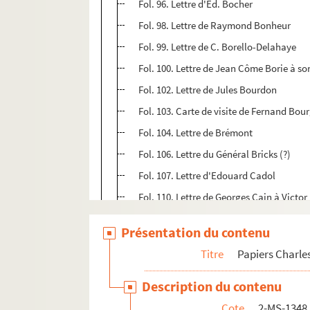
Fol. 96. Lettre d'Ed. Bocher
Fol. 98. Lettre de Raymond Bonheur
Fol. 99. Lettre de C. Borello-Delahaye
Fol. 100. Lettre de Jean Côme Borie à s
Fol. 102. Lettre de Jules Bourdon
Fol. 103. Carte de visite de Fernand Bou
Fol. 104. Lettre de Brémont
Fol. 106. Lettre du Général Bricks (?)
Fol. 107. Lettre d'Edouard Cadol
Fol. 110. Lettre de Georges Cain à Victor
Fol. 111. Lettre de Calmann-Lévy
Présentation du contenu
Fol. 112. Lettres d'E. de Calonne
Titre
Papiers Charle
Fol. 114. Lettre de Cardaillac
Fol. 115. Lettres et carte de visite d'Henr
Description du contenu
Fol. 119. Lettre de Chassérieux
Cote
2-MS-1348