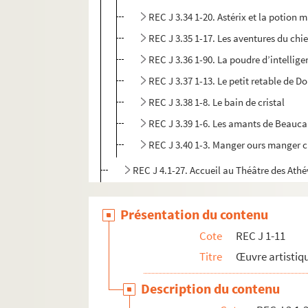
REC J 3.34 1-20. Astérix et la potion 
REC J 3.35 1-17. Les aventures du chie
REC J 3.36 1-90. La poudre d’intellig
REC J 3.37 1-13. Le petit retable de D
REC J 3.38 1-8. Le bain de cristal
REC J 3.39 1-6. Les amants de Beauca
REC J 3.40 1-3. Manger ours manger 
REC J 4.1-27. Accueil au Théâtre des Athé
REC J 5.1-24. Projets inaboutis.
Présentation du contenu
REC J 6.1-2. Textes de pièce
REC J 7.1-2. Droits d'auteur
Cote
REC J 1-11
REC J 8.1-3. Écrits et recherches d'Alain 
Titre
Œuvre artistiqu
REC J 9.1-2. Alain Recoing directeur de 
Description du contenu
REC J 10.1-2. Alain Recoing militant de s