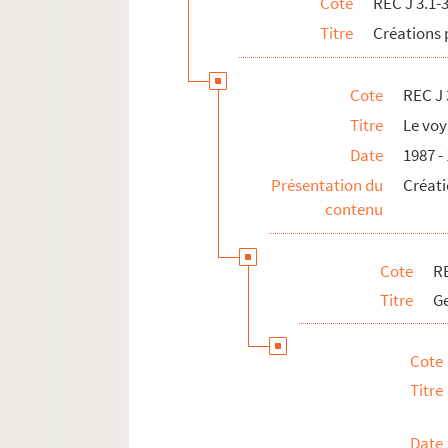
Cote
REC J 3.1-
REC J 11.1-3. Autres activités pédagogiq
Titre
Créations 
REC L 1. Archives des collaborateurs d'Alain
REC M 1-4. Documentation générale sur la m
Cote
REC J 
REC T 1-3. Documents photographiques et au
Titre
Le voy
REC V 1. Affiches.
Date
1987 -
REC Z 1. Objets.
Présentation du
Créati
contenu
Cote
RE
Titre
Ge
Cote
Titre
Date