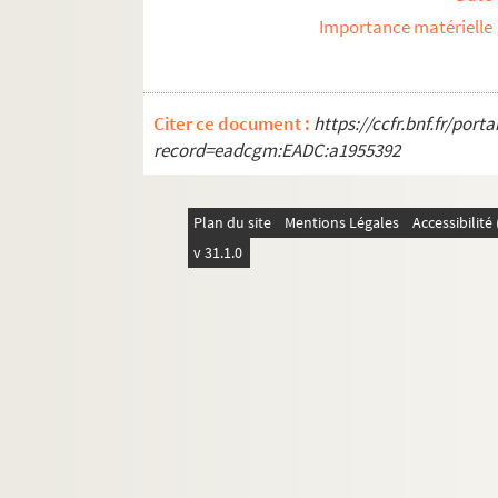
Importance matérielle
Citer ce document :
https://ccfr.bnf.fr/por
record=eadcgm:EADC:a1955392
Plan du site
Mentions Légales
Accessibilit
v 31.1.0