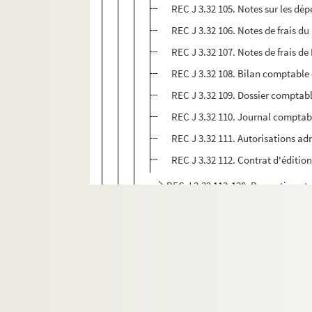
REC J 3.32 105. Notes sur les dép
REC J 3.32 106. Notes de frais du 
REC J 3.32 107. Notes de frais de 
REC J 3.32 108. Bilan comptable 
REC J 3.32 109. Dossier comptabl
REC J 3.32 110. Journal comptabl
REC J 3.32 111. Autorisations ad
REC J 3.32 112. Contrat d'édition
REC J 3.32 113-138. Promotion et 
REC J 3.33 1-9. Le nain
REC J 3.34 1-20. Astérix et la potion 
REC J 3.35 1-17. Les aventures du chie
REC J 3.36 1-90. La poudre d’intellig
REC J 3.37 1-13. Le petit retable de D