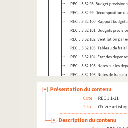
REC J 3.32 98. Budget prévisionn
REC J 3.32 99. Décomposition du 
REC J 3.32 100. Rapport budgétai
REC J 3.32 101. Budgets prévisio
REC J 3.32 102. Ventilation par e
REC J 3.32 103. Tableau de frais 
REC J 3.32 104. État des dépense
REC J 3.32 105. Notes sur les dép
REC J 3.32 106. Notes de frais du 
REC J 3.32 107. Notes de frais de 
Présentation du contenu
REC J 3.32 108. Bilan comptable 
Cote
REC J 1-11
REC J 3.32 109. Dossier comptabl
Titre
Œuvre artistiqu
REC J 3.32 110. Journal comptabl
REC J 3.32 111. Autorisations ad
Description du contenu
REC J 3.32 112. Contrat d'édition