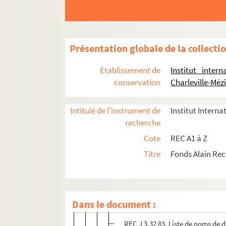
REC J 3.32 69. Lettres de Jean-Y
REC J 3.32 70. Lettre de Jack Sa
REC J 3.32 71. Lettres entre Jac
Présentation globale de la collecti
REC J 3.32 72. Lettre d'Alain Re
REC J 3.32 73. Lettres d'Alain R
Etablissement de
Institut inter
conservation
Charleville-Méz
REC J 3.32 74. Lettre de Kosim S
REC J 3.32 75. Lettre de Kosim S
Intitulé de l'instrument de
Institut Interna
REC J 3.32 76. Brouillon de lettr
recherche
REC J 3.32 77. Brouillon de lettre
Cote
REC A1 à Z
REC J 3.32 78. Brouillon de lettr
Titre
Fonds Alain Re
REC J 3.32 79. Brouillon de lettre
REC J 3.32 80. Brouillon du certif
REC J 3.32 81. Carnet de notes de
Dans le document :
REC J 3.32 82. Notes sur la comp
REC J 3.32 83. Liste de noms de d