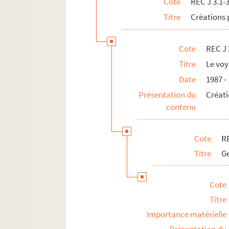
Cote
REC J 3.1-
Titre
Créations 
REC J 3.32 113-138. Promotion et 
REC J 3.33 1-9. Le nain
Cote
REC J 
REC J 3.34 1-20. Astérix et la potion 
Titre
Le voy
REC J 3.35 1-17. Les aventures du chie
Date
1987 -
REC J 3.36 1-90. La poudre d’intellig
Présentation du
Créati
REC J 3.37 1-13. Le petit retable de D
contenu
REC J 3.38 1-8. Le bain de cristal
REC J 3.39 1-6. Les amants de Beauca
Cote
RE
REC J 3.40 1-3. Manger ours manger 
Titre
Ge
REC J 4.1-27. Accueil au Théâtre des Athé
REC J 5.1-24. Projets inaboutis.
Cote
REC J 6.1-2. Textes de pièce
Titre
Importance matérielle
REC J 7.1-2. Droits d'auteur