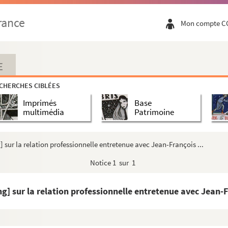
ecoing à Bruno Courtin
coing à Frédéric Costa
rance
Mon compte C
 Depont
Jack Salom
ecoing à Bernard Héllard
E
Vernet
CHERCHES CIBLÉES
Le Bris
Imprimés
Base
assade de la République d'Indonésie
multimédia
Patrimoine
à Alain Recoing
g] sur la relation professionnelle entretenue avec Jean-François ...
 à Alain Recoing
Notice
1 sur 1
n Recoing
ecoing
ng] sur la relation professionnelle entretenue avec Jean-Fr
n Recoing
Fontaine