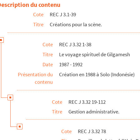
ing] sur les dossiers de presse du voyage spirituel de Gilgamesh, s...
Description du contenu
l de Maria Dolora Liestijawati, s.d.
Cote
REC J 3.1-39
ançais indonésien., s.d.
Titre
Créations pour la scène.
upes indonésiennes, s.d.
usiciens, s.d.
Cote
REC J 3.32 1-38
ns indonésiens, s.d.
Titre
Le voyage spirituel de Gilgamesh
karta du 16 au 20 mai 1987, s.d.
Date
1987 - 1992
 Alain Recoing
Présentation du
Création en 1988 à Solo (Indonésie)
 Recoing
contenu
oing pour un diner le 20 mai 1987 à l'ambassade de France de Malaisie...
ste Claude Pomme, s.d.
Cote
REC J 3.32 19-112
 ministre de la culture en Malaisie, s.d.
Titre
Gestion administrative.
irecteur des affaires culturelles et des relations publiques au mini...
 membre de l'Akademi Seni Kaarawitan Indonesia (ASKI), s.d.
Cote
REC J 3.32 78
artiste-peintre, s.d.