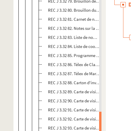
REC J 3.32 79. Brouillon de lettre [d'Alain Reco
REC J 3.32 80. Brouillon du certificat de travai
REC J 3.32 81. Carnet de notes de traduction fr
REC J 3.32 82. Notes sur la composition de tro
REC J 3.32 83. Liste de noms de dalang et de m
REC J 3.32 84. Liste de coordonnées de musicie
REC J 3.32 85. Programme d'Alain Recoing à Ja
REC J 3.32 86. Télex de Claude-Olivier Stern à
REC J 3.32 87. Télex de Maryse Le Bris à Alain
REC J 3.32 88. Carton d'invitation d'Alain Rec
REC J 3.32 89. Carte de visite du marionnetti
REC J 3.32 90. Carte de visite d'A. Aziz Deraman
REC J 3.32 91. Carte de visite de Ng Yew Kang d
REC J 3.32 92. Carte de visite de Kosim Saini
REC J 3.32 93. Carte de visite de Doyo Prawito 