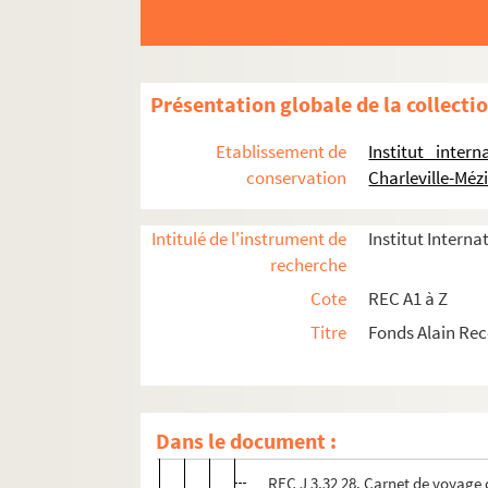
REC J 3.31 1-33. La conjecture de Bab
REC J 3.32 1-38. Le voyage spirituel de 
Présentation globale de la collecti
REC J 3.32 1-18. Processus de créa
REC J 3.32 19-112. Gestion administr
Etablissement de
Institut inter
conservation
Charleville-Méz
REC J 3.32 19. Contrat avec aven
REC J 3.32 20. Contrats de coopé
Intitulé de l'instrument de
Institut Interna
REC J 3.32 21. Contrat de l'Assoc
recherche
REC J 3.32 22. Contrat de travail
Cote
REC A1 à Z
REC J 3.32 23. Contrat de travail
Titre
Fonds Alain Re
REC J 3.32 24. Rapport sur le pr
REC J 3.32 25. Compte-rendu de 
REC J 3.32 26. Rapport de situat
Dans le document :
REC J 3.32 27. Notes d'Alain Recoi
REC J 3.32 28. Carnet de voyage 