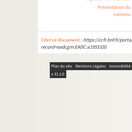
REC J 3.32 72. Lettre d'Alain Re
Présentation du
REC J 3.32 73. Lettres d'Alain R
contenu
REC J 3.32 74. Lettre de Kosim S
REC J 3.32 75. Lettre de Kosim S
Citer ce document :
https://ccfr.bnf.fr/por
REC J 3.32 76. Brouillon de lettr
record=eadcgm:EADC:a1955320
REC J 3.32 77. Brouillon de lettre
REC J 3.32 78. Brouillon de lettr
Plan du site
Mentions Légales
Accessibilit
REC J 3.32 79. Brouillon de lettre
v 31.1.0
REC J 3.32 80. Brouillon du certif
REC J 3.32 81. Carnet de notes de
REC J 3.32 82. Notes sur la comp
REC J 3.32 83. Liste de noms de d
REC J 3.32 84. Liste de coordonn
REC J 3.32 85. Programme d'Alain