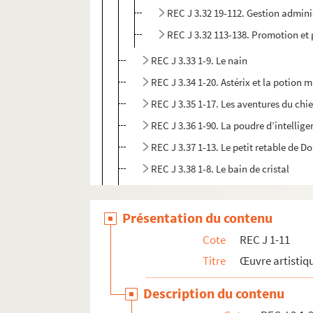
REC J 3.32 19-112. Gestion admini
REC J 3.32 113-138. Promotion et 
REC J 3.33 1-9. Le nain
REC J 3.34 1-20. Astérix et la potion 
REC J 3.35 1-17. Les aventures du chie
REC J 3.36 1-90. La poudre d’intellig
REC J 3.37 1-13. Le petit retable de D
REC J 3.38 1-8. Le bain de cristal
REC J 3.39 1-6. Les amants de Beauca
REC J 3.40 1-3. Manger ours manger 
Présentation du contenu
REC J 4.1-27. Accueil au Théâtre des Athé
Cote
REC J 1-11
REC J 5.1-24. Projets inaboutis.
Titre
Œuvre artistiqu
REC J 6.1-2. Textes de pièce
Description du contenu
REC J 7.1-2. Droits d'auteur