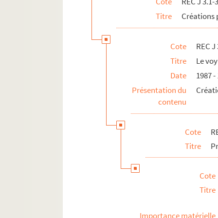
Cote
REC J 3.1-
REC J 8.1-3. Écrits et recherches d'Alain 
Titre
Créations 
REC J 9.1-2. Alain Recoing directeur de 
REC J 10.1-2. Alain Recoing militant de s
Cote
REC J 
REC J 11.1-3. Autres activités pédagogiq
Titre
Le voy
REC L 1. Archives des collaborateurs d'Alain
Date
1987 -
REC M 1-4. Documentation générale sur la m
Présentation du
Créati
contenu
REC T 1-3. Documents photographiques et au
REC V 1. Affiches.
Cote
RE
REC Z 1. Objets.
Titre
Pr
Cote
Titre
Importance matérielle