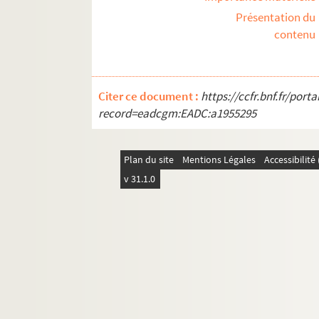
Présentation du
contenu
Citer ce document :
https://ccfr.bnf.fr/por
record=eadcgm:EADC:a1955295
Plan du site
Mentions Légales
Accessibilit
v 31.1.0