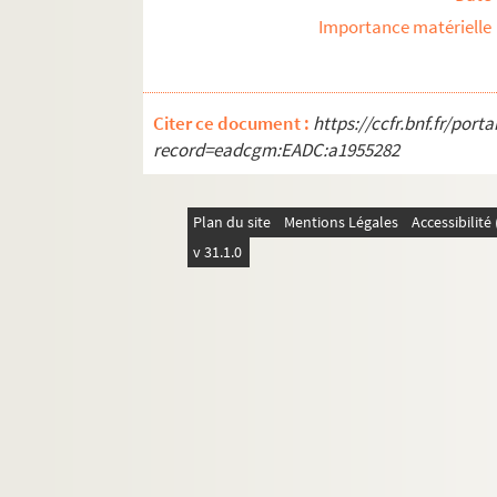
Importance matérielle
Citer ce document :
https://ccfr.bnf.fr/por
record=eadcgm:EADC:a1955282
Plan du site
Mentions Légales
Accessibilit
v 31.1.0