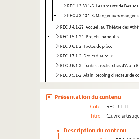
REC J 3.39 1-6. Les amants de Beauca
REC J 3.40 1-3. Manger ours manger 
REC J 4.1-27. Accueil au Théâtre des Athé
REC J 5.1-24. Projets inaboutis.
REC J 6.1-2. Textes de pièce
REC J 7.1-2. Droits d'auteur
REC J 8.1-3. Écrits et recherches d'Alain 
REC J 9.1-2. Alain Recoing directeur de 
REC J 10.1-2. Alain Recoing militant de s
REC J 11.1-3. Autres activités pédagogiq
Présentation du contenu
REC L 1. Archives des collaborateurs d'Alain
Cote
REC J 1-11
REC M 1-4. Documentation générale sur la m
Titre
Œuvre artistiqu
REC T 1-3. Documents photographiques et au
Description du contenu
REC V 1. Affiches.