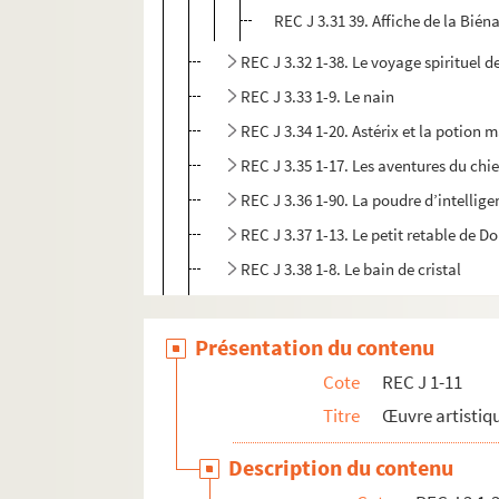
REC J 3.31 39. Affiche de la Bién
REC J 3.32 1-38. Le voyage spirituel 
REC J 3.33 1-9. Le nain
REC J 3.34 1-20. Astérix et la potion 
REC J 3.35 1-17. Les aventures du chie
REC J 3.36 1-90. La poudre d’intellig
REC J 3.37 1-13. Le petit retable de D
REC J 3.38 1-8. Le bain de cristal
REC J 3.39 1-6. Les amants de Beauca
REC J 3.40 1-3. Manger ours manger 
Présentation du contenu
REC J 4.1-27. Accueil au Théâtre des Athé
Cote
REC J 1-11
REC J 5.1-24. Projets inaboutis.
Titre
Œuvre artistiqu
REC J 6.1-2. Textes de pièce
Description du contenu
REC J 7.1-2. Droits d'auteur