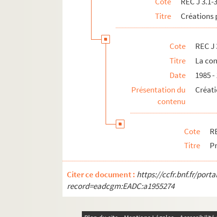
Cote
REC J 3.1-
REC J 8.1-3. Écrits et recherches d'Alain 
Titre
Créations 
REC J 9.1-2. Alain Recoing directeur de 
REC J 10.1-2. Alain Recoing militant de s
Cote
REC J 
REC J 11.1-3. Autres activités pédagogiq
Titre
La con
REC L 1. Archives des collaborateurs d'Alain
Date
1985 -
REC M 1-4. Documentation générale sur la m
Présentation du
Créati
contenu
REC T 1-3. Documents photographiques et au
REC V 1. Affiches.
Cote
RE
REC Z 1. Objets.
Titre
Pr
Citer ce document :
https://ccfr.bnf.fr/por
record=eadcgm:EADC:a1955274