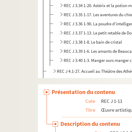
REC J 3.34 1-20. Astérix et la potion 
REC J 3.35 1-17. Les aventures du chie
REC J 3.36 1-90. La poudre d’intellig
REC J 3.37 1-13. Le petit retable de D
REC J 3.38 1-8. Le bain de cristal
REC J 3.39 1-6. Les amants de Beauca
REC J 3.40 1-3. Manger ours manger 
REC J 4.1-27. Accueil au Théâtre des Athé
REC J 5.1-24. Projets inaboutis.
REC J 6.1-2. Textes de pièce
Présentation du contenu
REC J 7.1-2. Droits d'auteur
Cote
REC J 1-11
REC J 8.1-3. Écrits et recherches d'Alain 
Titre
Œuvre artistiqu
REC J 9.1-2. Alain Recoing directeur de 
Description du contenu
REC J 10.1-2. Alain Recoing militant de s