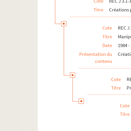
Cote
REC J 3.1-
REC J 11.1-3. Autres activités pédagogiq
Titre
Créations 
REC L 1. Archives des collaborateurs d'Alain
REC M 1-4. Documentation générale sur la m
Cote
REC J 
REC T 1-3. Documents photographiques et au
Titre
Manip
REC V 1. Affiches.
Date
1984 -
REC Z 1. Objets.
Présentation du
Créati
contenu
Cote
RE
Titre
Pr
Cote
Titre