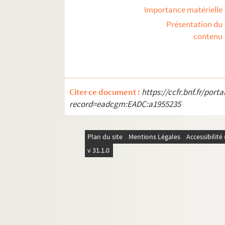
Importance matérielle
Présentation du
contenu
Citer ce document :
https://ccfr.bnf.fr/por
record=eadcgm:EADC:a1955235
Plan du site
Mentions Légales
Accessibilit
v 31.1.0