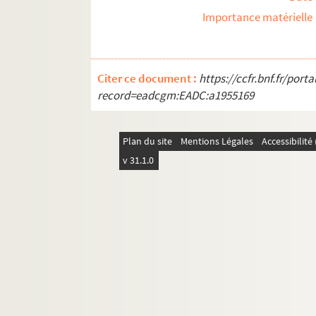
REC J 3.30 122. Dépliant de prés
Importance matérielle
REC J 3.30 123. Photographie d'
REC J 3.30 124. Plan du réseau 
REC J 3.30 125. Plan touristique d
Citer ce document :
https://ccfr.bnf.fr/por
record=eadcgm:EADC:a1955169
REC J 3.30 126-154. Promotion et 
REC J 3.31 1-33. La conjecture de Bab
Plan du site
Mentions Légales
Accessibilit
REC J 3.32 1-38. Le voyage spirituel 
v 31.1.0
REC J 3.33 1-9. Le nain
REC J 3.34 1-20. Astérix et la potion 
REC J 3.35 1-17. Les aventures du chie
REC J 3.36 1-90. La poudre d’intellig
REC J 3.37 1-13. Le petit retable de D
REC J 3.38 1-8. Le bain de cristal
REC J 3.39 1-6. Les amants de Beauca