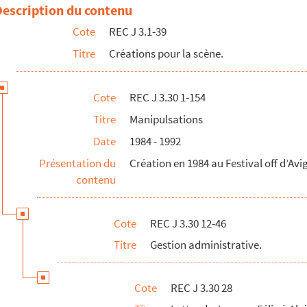
Recoing
Description du contenu
n Recoing
Cote
REC J 3.1-39
ionnettes del Païs sur une représentation de Manipulsations
Titre
Créations pour la scène.
 Pierre-Henri Lamauve
Iovino
Cote
REC J 3.30 1-154
 Michaela Lippe et Jack Salom
Titre
Manipulsations
Catherine Nasser
Date
1984 - 1992
t monsieur Gosseret
Présentation du
Création en 1984 au Festival off d’Av
rnier à Alain Recoing, s.d.
contenu
s.d.
 du Théâtre aux mains nues de juin à novembre 1985, s.d.
Cote
REC J 3.30 12-46
oduction et en tournée pour la saison 1986-1987 de La gestion des spe...
Titre
Gestion administrative.
 saison 1986-1987 de La gestion des spectacles, s.d.
ions pour la saison 1986-1987 de La gestion des spectacles, s.d.
Cote
REC J 3.30 28
 sur le héros et la scénographie de Manipulsations