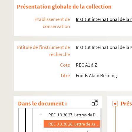
REC J 3.30 15. Contrats entre Alain Recoing e
Présentation globale de la collection
REC J 3.30 16. Contrat entre Alain Recoing et 
Etablissement de
Institut international de l
REC J 3.30 17. Contrat entre Alain Recoing et
conservation
REC J 3.30 18. Contrat entre Alain Recoing et
REC J 3.30 19. Contrat entre Alain Recoing et
Intitulé de l'instrument de
Institut International de la
REC J 3.30 20. Contrat entre Alain Recoing e
recherche
REC J 3.30 21. Contrat entre Alain Recoing et l
Cote
REC A1 à Z
REC J 3.30 22. Déclaration autorisant la repré
Titre
Fonds Alain Recoing
REC J 3.30 23. Lettres entre Alain Recoing et 
REC J 3.30 24. Lettre de Christian à Alain Reco
REC J 3.30 25. Lettre d'Éloi Recoing à Alain R
Dans le document :
Prés
REC J 3.30 26. Lettres entre Alain Recoing et 
REC J 3.30 27. Lettres de Denise Leclerc et la
REC J 3.30 28. Lettre de Jacques Félix à Alain