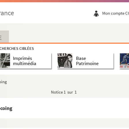
rance
Mon compte C
E
CHERCHES CIBLÉES
Imprimés
Base
multimédia
Patrimoine
oing
Notice
1 sur 1
Françoise Letellier pour représenter Manipulsations
ecoing
 Jean-Pierre Lacoste pour représenter Manipulsations
t monsieur Chadenet pour représenter Manipulsations