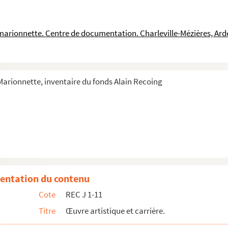
t Daniel Mourocq pour représenter Manipulsations
la Fédération des œuvres laïques de l'Oise pour représenter Manipulsa...
a marionnette. Centre de documentation. Charleville-Mézières, Ar
 Claude Simsen pour représenter Manipulsations
 Margareta Niculescu pour représenter Manipulsations
 Luis Varela pour représenter Manipulsations
 Marionnette, inventaire du fonds Alain Recoing
t Gilbert Bonnemaison pour représenter Manipulsations
'Association pour le développement de l'action culturelle à Aurillac...
sentation de Manipulsations en milieu scolaire
Denise Leclerc sur Manipulsations
ing
ecoing
entation du contenu
Patrick Devaux
Cote
REC J 1-11
 mairie d'Avignon à Alain Recoing sur Manipulsations
Titre
Œuvre artistique et carrière.
 Recoing