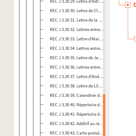
REC J 3.30 29. Lettre d'Astrid Florian à Alain 
REC J 3.30 30. Lettre de Claude Crouail à Alai
REC J 3.30 31. Lettre de la compagnie Les mar
REC J 3.30 32. Lettres entre Alain Recoing et
REC J 3.30 33. Lettre d'Alain Recoing à Bruno 
REC J 3.30 34. Lettres entre Catherine Nasser
REC J 3.30 35. Lettre de Jean-Pascal Viault à 
REC J 3.30 36. Lettres entre Catherine Perez e
REC J 3.30 37. Lettre d'André Morel et Annie Be
REC J 3.30 38. Lettre de Lilas à Alain Recoing, 
REC J 3.30 39. Calendrier des représentations
REC J 3.30 40. Répertoire des spectacles en pr
REC J 3.30 41. Répertoire des créations pour la
REC J 3.30 42. Additif au répertoires des créat
REC J 3.30 43. Carte postale de Thierry Vernet