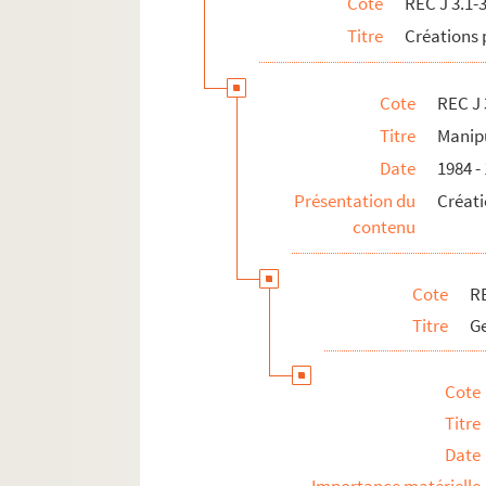
Cote
REC J 3.1-
REC J 3.32 1-38. Le voyage spirituel 
Titre
Créations 
REC J 3.33 1-9. Le nain
REC J 3.34 1-20. Astérix et la potion 
Cote
REC J 
REC J 3.35 1-17. Les aventures du chie
Titre
Manip
REC J 3.36 1-90. La poudre d’intellig
Date
1984 -
REC J 3.37 1-13. Le petit retable de D
Présentation du
Créati
REC J 3.38 1-8. Le bain de cristal
contenu
REC J 3.39 1-6. Les amants de Beauca
REC J 3.40 1-3. Manger ours manger 
Cote
RE
REC J 4.1-27. Accueil au Théâtre des Athé
Titre
Ge
REC J 5.1-24. Projets inaboutis.
REC J 6.1-2. Textes de pièce
Cote
REC J 7.1-2. Droits d'auteur
Titre
Date
REC J 8.1-3. Écrits et recherches d'Alain 