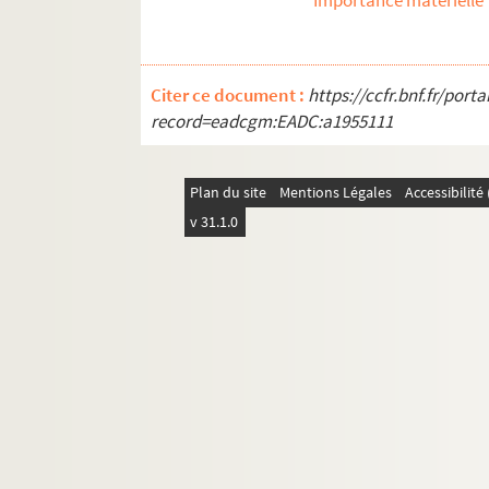
Importance matérielle
REC J 9.1-2. Alain Recoing directeur de 
REC J 10.1-2. Alain Recoing militant de s
REC J 11.1-3. Autres activités pédagogiq
Citer ce document :
https://ccfr.bnf.fr/por
REC L 1. Archives des collaborateurs d'Alain
record=eadcgm:EADC:a1955111
REC M 1-4. Documentation générale sur la m
REC T 1-3. Documents photographiques et au
Plan du site
Mentions Légales
Accessibilit
REC V 1. Affiches.
v 31.1.0
REC Z 1. Objets.