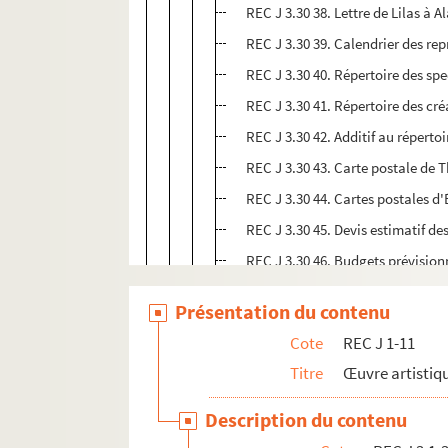
REC J 3.30 38. Lettre de Lilas à A
REC J 3.30 39. Calendrier des re
REC J 3.30 40. Répertoire des spe
REC J 3.30 41. Répertoire des cré
REC J 3.30 42. Additif au réperto
REC J 3.30 43. Carte postale de T
REC J 3.30 44. Cartes postales d'
REC J 3.30 45. Devis estimatif d
REC J 3.30 46. Budgets prévision
REC J 3.30 47-65. Festival off d'A
Présentation du contenu
REC J 3.30 66-70. Semaines de la 
Cote
REC J 1-11
REC J 3.30 71-125. Festival intern
Titre
Œuvre artistiqu
REC J 3.30 126-154. Promotion et 
Description du contenu
REC J 3.31 1-33. La conjecture de Bab