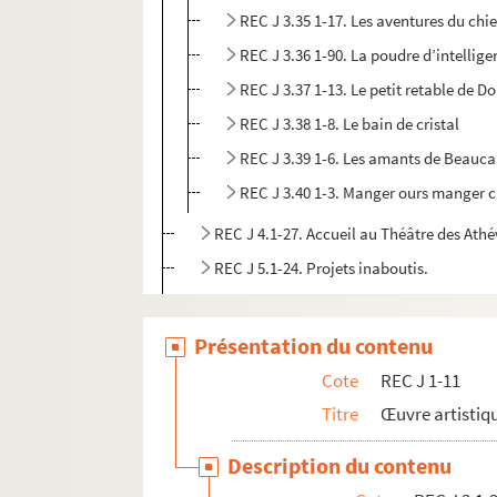
REC J 3.35 1-17. Les aventures du chie
REC J 3.36 1-90. La poudre d’intellig
REC J 3.37 1-13. Le petit retable de D
REC J 3.38 1-8. Le bain de cristal
REC J 3.39 1-6. Les amants de Beauca
REC J 3.40 1-3. Manger ours manger 
REC J 4.1-27. Accueil au Théâtre des Athé
REC J 5.1-24. Projets inaboutis.
REC J 6.1-2. Textes de pièce
REC J 7.1-2. Droits d'auteur
Présentation du contenu
REC J 8.1-3. Écrits et recherches d'Alain 
Cote
REC J 1-11
REC J 9.1-2. Alain Recoing directeur de 
Titre
Œuvre artistiqu
REC J 10.1-2. Alain Recoing militant de s
Description du contenu
REC J 11.1-3. Autres activités pédagogiq