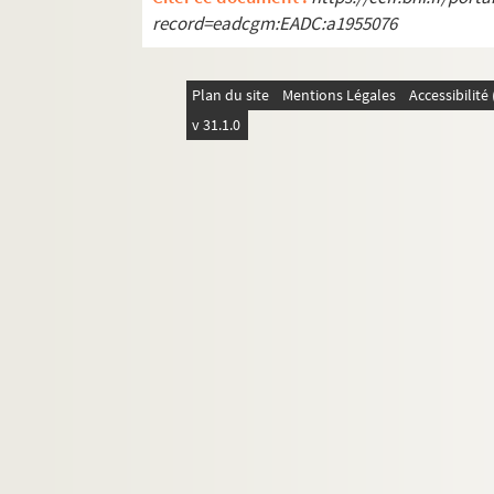
record=eadcgm:EADC:a1955076
Plan du site
Mentions Légales
Accessibilit
v 31.1.0