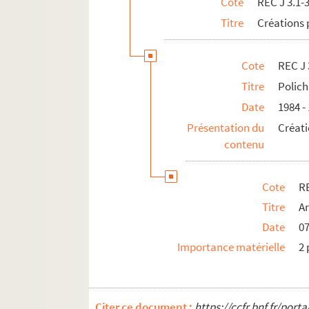
Cote
REC J 3.1-
REC L 1. Archives des collaborateurs d'Alain
Titre
Créations 
REC M 1-4. Documentation générale sur la m
REC T 1-3. Documents photographiques et au
Cote
REC J 
REC V 1. Affiches.
Titre
Polich
REC Z 1. Objets.
Date
1984 -
Présentation du
Créati
contenu
Cote
RE
Titre
Ar
Date
0
Importance matérielle
2 
Citer ce document :
https://ccfr.bnf.fr/por