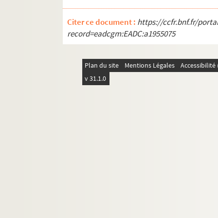
Citer ce document :
https://ccfr.bnf.fr/por
record=eadcgm:EADC:a1955075
Plan du site
Mentions Légales
Accessibilit
v 31.1.0