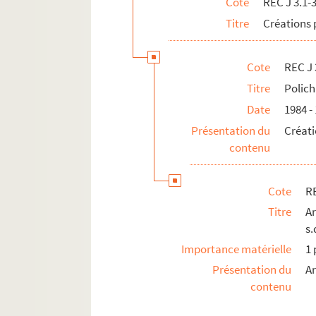
Cote
REC J 3.1-
REC J 11.1-3. Autres activités pédagogiq
Titre
Créations 
REC L 1. Archives des collaborateurs d'Alain
REC M 1-4. Documentation générale sur la m
Cote
REC J 
REC T 1-3. Documents photographiques et au
Titre
Polich
REC V 1. Affiches.
Date
1984 -
REC Z 1. Objets.
Présentation du
Créati
contenu
Cote
RE
Titre
Ar
s.
Importance matérielle
1 
Présentation du
Ar
contenu