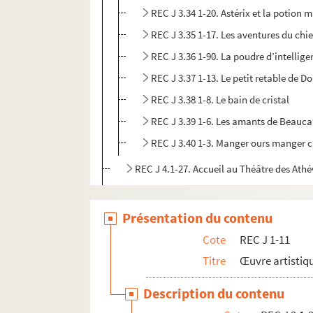
REC J 3.34 1-20. Astérix et la potion 
REC J 3.35 1-17. Les aventures du chie
REC J 3.36 1-90. La poudre d’intellig
REC J 3.37 1-13. Le petit retable de D
REC J 3.38 1-8. Le bain de cristal
REC J 3.39 1-6. Les amants de Beauca
REC J 3.40 1-3. Manger ours manger 
REC J 4.1-27. Accueil au Théâtre des Athé
REC J 5.1-24. Projets inaboutis.
REC J 6.1-2. Textes de pièce
Présentation du contenu
REC J 7.1-2. Droits d'auteur
Cote
REC J 1-11
REC J 8.1-3. Écrits et recherches d'Alain 
Titre
Œuvre artistiqu
REC J 9.1-2. Alain Recoing directeur de 
Description du contenu
REC J 10.1-2. Alain Recoing militant de s