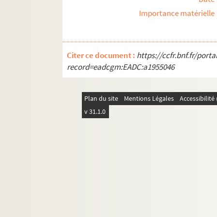
Importance matérielle
Citer ce document :
https://ccfr.bnf.fr/por
record=eadcgm:EADC:a1955046
Plan du site
Mentions Légales
Accessibilit
v 31.1.0