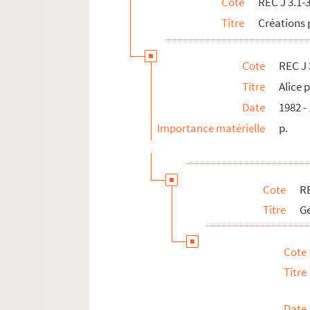
Cote
REC J 3.1-
REC J 9.1-2. Alain Recoing directeur de 
Titre
Créations 
REC J 10.1-2. Alain Recoing militant de s
REC J 11.1-3. Autres activités pédagogiq
Cote
REC J 
REC L 1. Archives des collaborateurs d'Alain
Titre
Alice 
REC M 1-4. Documentation générale sur la m
Date
1982 -
REC T 1-3. Documents photographiques et au
Importance matérielle
p.
REC V 1. Affiches.
REC Z 1. Objets.
Cote
RE
Titre
Ge
Cote
Titre
Date