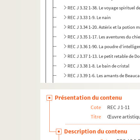
REC J 3.32 1-38. Le voyage spirituel 
REC J 3.33 1-9. Le nain
REC J 3.34 1-20. Astérix et la potion 
REC J 3.35 1-17. Les aventures du chie
REC J 3.36 1-90. La poudre d’intellig
REC J 3.37 1-13. Le petit retable de D
REC J 3.38 1-8. Le bain de cristal
REC J 3.39 1-6. Les amants de Beauca
REC J 3.40 1-3. Manger ours manger 
Présentation du contenu
REC J 4.1-27. Accueil au Théâtre des Athé
REC J 5.1-24. Projets inaboutis.
Cote
REC J 1-11
REC J 6.1-2. Textes de pièce
Titre
Œuvre artistiqu
REC J 7.1-2. Droits d'auteur
Description du contenu
REC J 8.1-3. Écrits et recherches d'Alain 