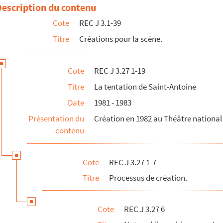
ques sur La tentation de Saint-Antoine, s.d.
Description du contenu
Cote
REC J 3.1-39
Titre
Créations pour la scène.
Cote
REC J 3.27 1-19
Titre
La tentation de Saint-Antoine
Date
1981 - 1983
Présentation du
Création en 1982 au Théâtre national 
contenu
Cote
REC J 3.27 1-7
Titre
Processus de création.
Cote
REC J 3.27 6