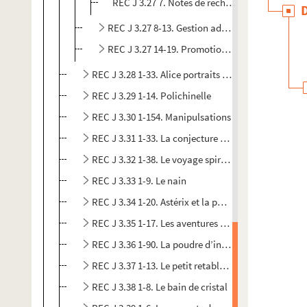
REC J 3.27 7. Notes de recherches bibliographi
REC J 3.27 8-13. Gestion administrative.
REC J 3.27 14-19. Promotion et publicité.
REC J 3.28 1-33. Alice portraits sur table
REC J 3.29 1-14. Polichinelle
REC J 3.30 1-154. Manipulsations
REC J 3.31 1-33. La conjecture de Babel
REC J 3.32 1-38. Le voyage spirituel de Gilgamesh
REC J 3.33 1-9. Le nain
REC J 3.34 1-20. Astérix et la potion magique
REC J 3.35 1-17. Les aventures du chien Idéfix
REC J 3.36 1-90. La poudre d’intelligence
REC J 3.37 1-13. Le petit retable de Don Cristobal
REC J 3.38 1-8. Le bain de cristal