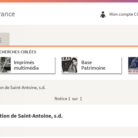
rance
Mon compte C
E
CHERCHES CIBLÉES
Imprimés
Base
multimédia
Patrimoine
on de Saint-Antoine, s.d.
ntable du docteur Faust
Notice
1 sur 1
ion de Saint-Antoine, s.d.