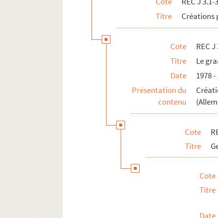
Cote
REC J 3.1-
REC M 1-4. Documentation générale sur la m
Titre
Créations 
REC T 1-3. Documents photographiques et au
REC V 1. Affiches.
Cote
REC J 
REC Z 1. Objets.
Titre
Le gra
Date
1978 -
Présentation du
Créati
contenu
(Alle
Cote
RE
Titre
Ge
Cote
Titre
Date