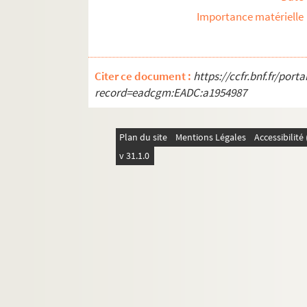
Importance matérielle
Citer ce document :
https://ccfr.bnf.fr/por
record=eadcgm:EADC:a1954987
Plan du site
Mentions Légales
Accessibilit
v 31.1.0