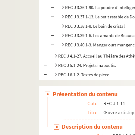
REC J 3.36 1-90. La poudre d’intellig
REC J 3.37 1-13. Le petit retable de D
REC J 3.38 1-8. Le bain de cristal
REC J 3.39 1-6. Les amants de Beauca
REC J 3.40 1-3. Manger ours manger 
REC J 4.1-27. Accueil au Théâtre des Athé
REC J 5.1-24. Projets inaboutis.
REC J 6.1-2. Textes de pièce
REC J 7.1-2. Droits d'auteur
Présentation du contenu
REC J 8.1-3. Écrits et recherches d'Alain 
REC J 9.1-2. Alain Recoing directeur de 
Cote
REC J 1-11
REC J 10.1-2. Alain Recoing militant de s
Titre
Œuvre artistiqu
REC J 11.1-3. Autres activités pédagogiq
Description du contenu
REC L 1. Archives des collaborateurs d'Alain