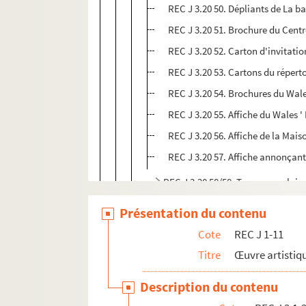
REC J 3.20 50. Dépliants de La ba
REC J 3.20 51. Brochure du Centr
REC J 3.20 52. Carton d'invitati
REC J 3.20 53. Cartons du répert
REC J 3.20 54. Brochures du Wales
REC J 3.20 55. Affiche du Wales 
REC J 3.20 56. Affiche de la Mai
REC J 3.20 57. Affiche annonçant 
REC J 3.20 58/58. Travaux scolaire
REC J 3.21 1-26. Punch and Judy
Présentation du contenu
REC J 3.22 1-12. Punch et le serpent a
Cote
REC J 1-11
REC J 3.23 1-9. Les contes de ma char
Titre
Œuvre artistiqu
REC J 3.24 1-7. Le Genévrier
Description du contenu
REC J 3.25 1-14. Les tréteaux de maîtr