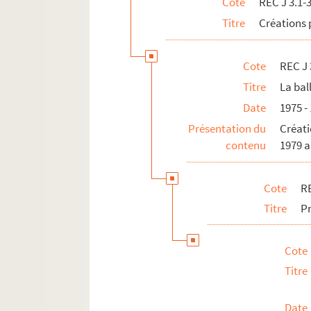
Cote
REC J 3.1-
REC J 3.26 1-43. Le grand-père fou
Titre
Créations 
REC J 3.27 1-19. La tentation de Sain
REC J 3.28 1-33. Alice portraits sur ta
Cote
REC J 
REC J 3.29 1-14. Polichinelle
Titre
La bal
REC J 3.30 1-154. Manipulsations
Date
1975 -
REC J 3.31 1-33. La conjecture de Bab
Présentation du
Créati
REC J 3.32 1-38. Le voyage spirituel 
contenu
1979 a
REC J 3.33 1-9. Le nain
REC J 3.34 1-20. Astérix et la potion 
Cote
RE
REC J 3.35 1-17. Les aventures du chie
Titre
Pr
REC J 3.36 1-90. La poudre d’intellig
REC J 3.37 1-13. Le petit retable de D
Cote
REC J 3.38 1-8. Le bain de cristal
Titre
REC J 3.39 1-6. Les amants de Beauca
Date
REC J 3.40 1-3. Manger ours manger 