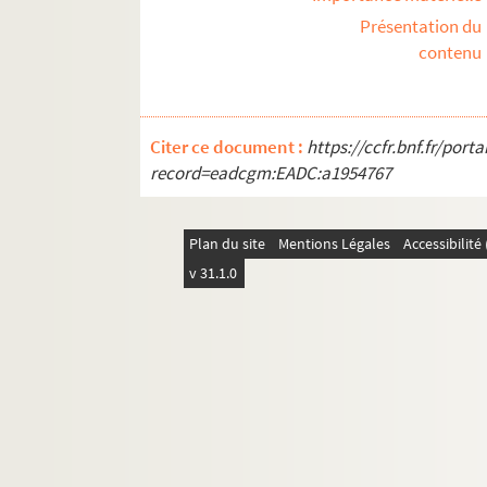
Présentation du
contenu
Citer ce document :
https://ccfr.bnf.fr/por
record=eadcgm:EADC:a1954767
Plan du site
Mentions Légales
Accessibilit
v 31.1.0