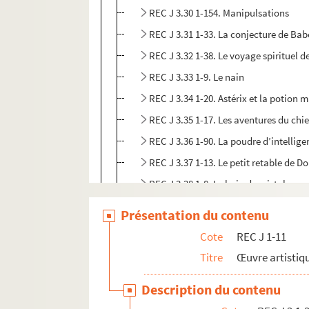
REC J 3.30 1-154. Manipulsations
REC J 3.31 1-33. La conjecture de Bab
REC J 3.32 1-38. Le voyage spirituel 
REC J 3.33 1-9. Le nain
REC J 3.34 1-20. Astérix et la potion 
REC J 3.35 1-17. Les aventures du chie
REC J 3.36 1-90. La poudre d’intellig
REC J 3.37 1-13. Le petit retable de D
REC J 3.38 1-8. Le bain de cristal
REC J 3.39 1-6. Les amants de Beauca
Présentation du contenu
REC J 3.40 1-3. Manger ours manger 
Cote
REC J 1-11
REC J 4.1-27. Accueil au Théâtre des Athé
Titre
Œuvre artistiqu
REC J 5.1-24. Projets inaboutis.
Description du contenu
REC J 6.1-2. Textes de pièce