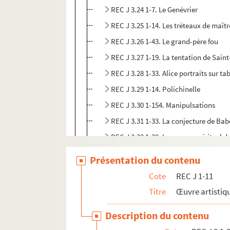
REC J 3.24 1-7. Le Genévrier
REC J 3.25 1-14. Les tréteaux de maîtr
REC J 3.26 1-43. Le grand-père fou
REC J 3.27 1-19. La tentation de Sain
REC J 3.28 1-33. Alice portraits sur ta
REC J 3.29 1-14. Polichinelle
REC J 3.30 1-154. Manipulsations
REC J 3.31 1-33. La conjecture de Bab
REC J 3.32 1-38. Le voyage spirituel 
REC J 3.33 1-9. Le nain
Présentation du contenu
REC J 3.34 1-20. Astérix et la potion 
Cote
REC J 1-11
REC J 3.35 1-17. Les aventures du chie
Titre
Œuvre artistiqu
REC J 3.36 1-90. La poudre d’intellig
Description du contenu
REC J 3.37 1-13. Le petit retable de D