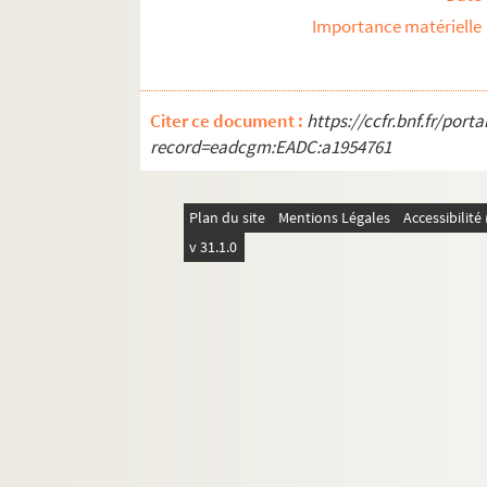
REC V 1. Affiches.
Importance matérielle
REC Z 1. Objets.
Citer ce document :
https://ccfr.bnf.fr/por
record=eadcgm:EADC:a1954761
Plan du site
Mentions Légales
Accessibilit
v 31.1.0