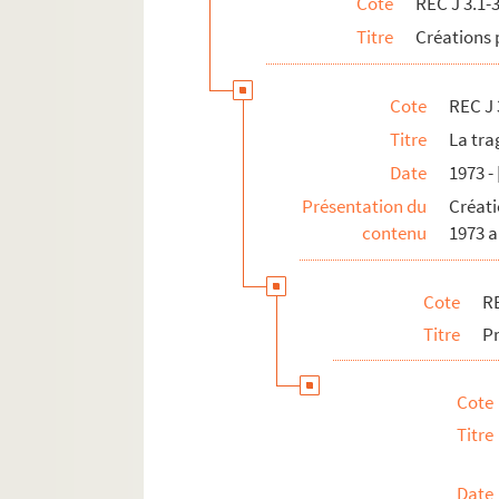
Cote
REC J 3.1-
REC J 3.38 1-8. Le bain de cristal
Titre
Créations 
REC J 3.39 1-6. Les amants de Beauca
REC J 3.40 1-3. Manger ours manger 
Cote
REC J 
REC J 4.1-27. Accueil au Théâtre des Athé
Titre
La tra
REC J 5.1-24. Projets inaboutis.
Date
1973 -
REC J 6.1-2. Textes de pièce
Présentation du
Créati
REC J 7.1-2. Droits d'auteur
contenu
1973 a
REC J 8.1-3. Écrits et recherches d'Alain 
REC J 9.1-2. Alain Recoing directeur de 
Cote
RE
REC J 10.1-2. Alain Recoing militant de s
Titre
Pr
REC J 11.1-3. Autres activités pédagogiq
REC L 1. Archives des collaborateurs d'Alain
Cote
REC M 1-4. Documentation générale sur la m
Titre
REC T 1-3. Documents photographiques et au
Date