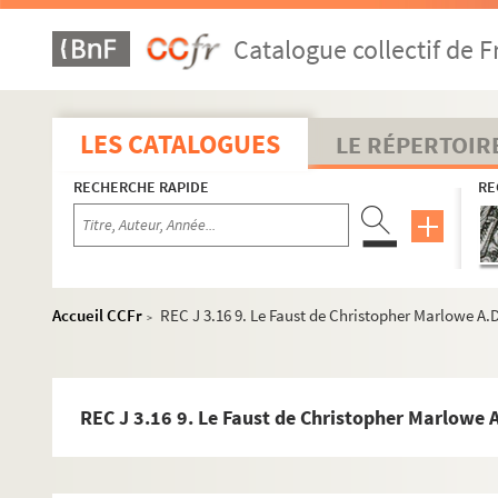
REC J 2.1-2. Créations pour la télévision.
Catalogue collectif de F
REC J 3.1-39. Créations pour la scène.
REC J 3.1 1-2. Les Pantins respectueux
REC J 3.2 1-7. Quatre cadavres et un week-end
LES CATALOGUES
LE RÉPERTOIR
REC J 3.3 1-67. La petite clef d’or
RECHERCHE RAPIDE
RE
REC J 3.4 1-2. Le voyage forcé
REC J 3.5 1-3. Le mort sur le banc
REC J 3.6 1-7. Le petit retable de Don Cristobal
REC J 3.7 1/1. La bigue les bigots et le loup
Accueil CCFr
REC J 3.16 9. Le Faust de Christopher Marlowe A.D
>
REC J 3.8 1-3. Le petit bateau de papier
REC J 3.9 1/1. Le retable de la liberté de Mélisandre
REC J 3.10 1-3. L’eau enchantée
REC J 3.16 9. Le Faust de Christopher Marlowe A
REC J 3.11 1-27. La reine des neiges
REC J 3.12 1-20. Le petit chat timide