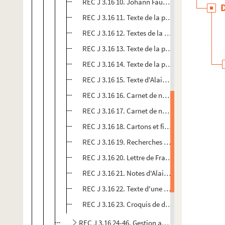
REC J 3.16 10. Johann Faustus d'Hanns Eisler, 
REC J 3.16 11. Texte de la pièce La tragique hi
REC J 3.16 12. Textes de la pièce La tragique h
REC J 3.16 13. Texte de la pièce La tragique hi
REC J 3.16 14. Texte de la pièce La tragique his
REC J 3.16 15. Texte d'Alain Recoing sur l'ada
REC J 3.16 16. Carnet de notes sur la mise en 
REC J 3.16 17. Carnet de notes sur les problème
REC J 3.16 18. Cartons et fiches de notes d'Ala
REC J 3.16 19. Recherches bibliographiques da
REC J 3.16 20. Lettre de François Miermont à 
REC J 3.16 21. Notes d'Alain Recoing analysant 
REC J 3.16 22. Texte d'une pièce de Faust avec 
REC J 3.16 23. Croquis de dispositifs scéniques
REC J 3.16 24-46. Gestion administrative.