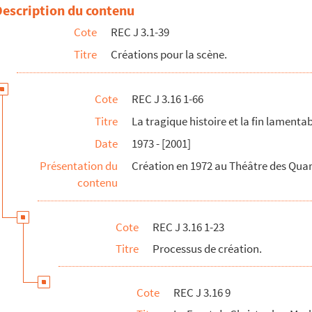
traduction d'Irène Bonnaud et Jörg Stickan en 2003, s.d.
Description du contenu
stoire et la fin lamentable du docteur Faust avec les annotations de...
Cote
REC J 3.1-39
istoire et la fin lamentable du docteur Faust avec les annotations s...
Titre
Créations pour la scène.
stoire et la fin lamentable du docteur Faust avec les annotations su...
toire et la fin lamentable du docteur Faust réédité par le Théâtre ...
Cote
REC J 3.16 1-66
ptation de Faust en spectacle de marionnettes, s.d.
Titre
La tragique histoire et la fin lamenta
scène du prologue de Faust
Date
1973 - [2001]
s de mise en scène et les questions relatives à la publicité de Faus...
Présentation du
Création en 1972 au Théâtre des Quart
in Recoing sur les personnages et la bibliographie du Puppenspiel al...
contenu
ns des ouvrages sur Faust, s.d.
Alain Recoing
Cote
REC J 3.16 1-23
la pièceLa tragique histoire et la fin lamentable du docteur Faust, ...
Titre
Processus de création.
une légende couleur différenciant le texte les indication scéniques ...
 de La tragique histoire et la fin lamentable du docteur Faust, s.d.
Cote
REC J 3.16 9