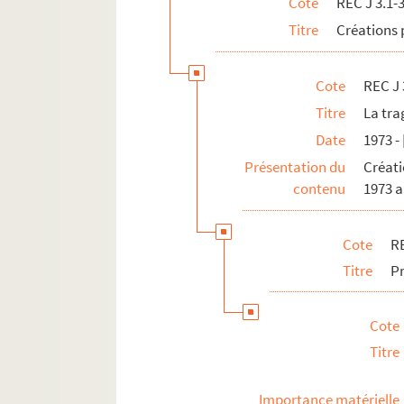
Cote
REC J 3.1-
REC J 3.21 1-26. Punch and Judy
Titre
Créations 
REC J 3.22 1-12. Punch et le serpent a
REC J 3.23 1-9. Les contes de ma char
Cote
REC J 
REC J 3.24 1-7. Le Genévrier
Titre
La tra
REC J 3.25 1-14. Les tréteaux de maîtr
Date
1973 -
REC J 3.26 1-43. Le grand-père fou
Présentation du
Créati
REC J 3.27 1-19. La tentation de Sain
contenu
1973 a
REC J 3.28 1-33. Alice portraits sur ta
REC J 3.29 1-14. Polichinelle
Cote
RE
REC J 3.30 1-154. Manipulsations
Titre
Pr
REC J 3.31 1-33. La conjecture de Bab
REC J 3.32 1-38. Le voyage spirituel 
Cote
REC J 3.33 1-9. Le nain
Titre
REC J 3.34 1-20. Astérix et la potion 
Importance matérielle
REC J 3.35 1-17. Les aventures du chie