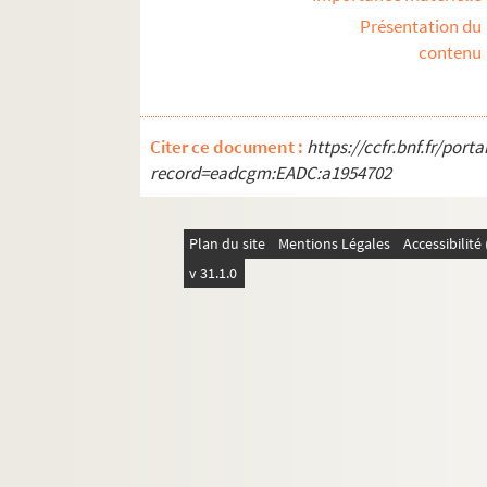
Présentation du
REC J 3.36 1-90. La poudre d’intellig
contenu
REC J 3.37 1-13. Le petit retable de D
REC J 3.38 1-8. Le bain de cristal
REC J 3.39 1-6. Les amants de Beauca
Citer ce document :
https://ccfr.bnf.fr/por
REC J 3.40 1-3. Manger ours manger 
record=eadcgm:EADC:a1954702
REC J 4.1-27. Accueil au Théâtre des Athé
REC J 5.1-24. Projets inaboutis.
Plan du site
Mentions Légales
Accessibilit
REC J 6.1-2. Textes de pièce
v 31.1.0
REC J 7.1-2. Droits d'auteur
REC J 8.1-3. Écrits et recherches d'Alain 
REC J 9.1-2. Alain Recoing directeur de 
REC J 10.1-2. Alain Recoing militant de s
REC J 11.1-3. Autres activités pédagogiq
REC L 1. Archives des collaborateurs d'Alain