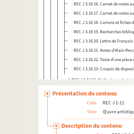
REC J 3.16 16. Carnet de notes s
REC J 3.16 17. Carnet de notes su
REC J 3.16 18. Cartons et fiches 
REC J 3.16 19. Recherches biblio
REC J 3.16 20. Lettre de Françoi
REC J 3.16 21. Notes d'Alain Reco
REC J 3.16 22. Texte d'une pièce 
REC J 3.16 23. Croquis de disposi
REC J 3.16 24-46. Gestion adminis
REC J 3.16 47-65. Promotion et pub
Présentation du contenu
REC J 3.17 1.33. Mouton-Pelote
Cote
REC J 1-11
REC J 3.18 1-6. Chili au cœur
Titre
Œuvre artistiqu
REC J 3.19 1-11. Le sage émir et l’oise
Description du contenu
REC J 3.20 1-58. La ballade de Mister