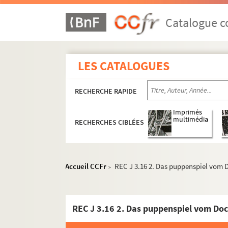
Catalogue co
LES CATALOGUES
REC A 1-3. Éléments biographiques.
RECHERCHE RAPIDE
REC D 1-2. Correspondance [classement par 
REC J 1-11. Œuvre artistique et carrière.
Imprimés
multimédia
RECHERCHES CIBLÉES
REC J 1.1-12. Alain Recoing interprète.
REC J 2.1-2. Créations pour la télévision.
REC J 3.1-39. Créations pour la scène.
Accueil CCFr
REC J 3.16 2. Das puppenspiel vom Do
>
REC J 3.1 1-2. Les Pantins respectueu
REC J 3.2 1-7. Quatre cadavres et un
REC J 3.3 1-67. La petite clef d’or
REC J 3.4 1-2. Le voyage forcé